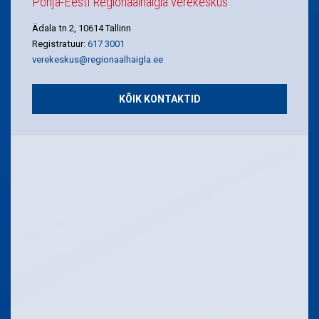
Põhja-Eesti Regionaalhaigla verekeskus
Ädala tn 2, 10614 Tallinn
Registratuur:
617 3001
verekeskus@regionaalhaigla.ee
KÕIK KONTAKTID