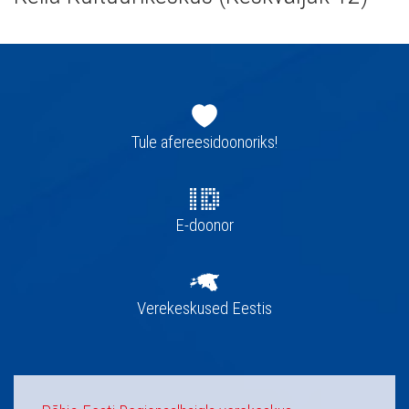
Jaluse
navigatsioon
Tule afereesidoonoriks!
E-doonor
Verekeskused Eestis