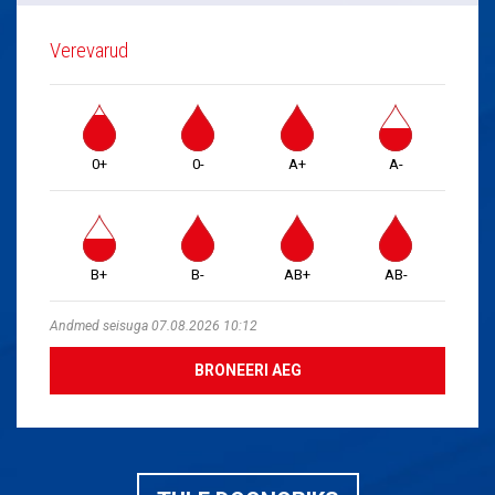
Verevarud
0+
0-
A+
A-
B+
B-
AB+
AB-
Andmed seisuga 07.08.2026 10:12
BRONEERI AEG