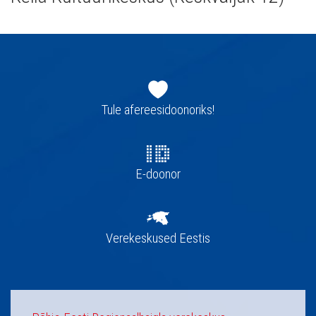
Jaluse
navigatsioon
Tule afereesidoonoriks!
E-doonor
Verekeskused Eestis