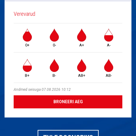
Verevarud
0+
0-
A+
A-
B+
B-
AB+
AB-
Andmed seisuga 07.08.2026 10:12
BRONEERI AEG