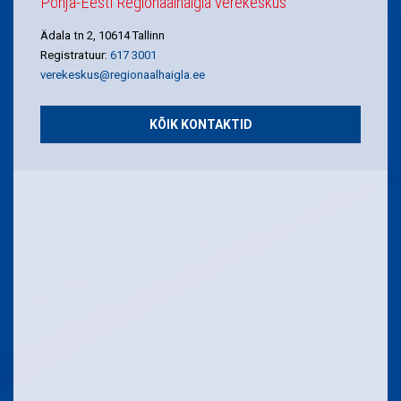
Põhja-Eesti Regionaalhaigla verekeskus
Ädala tn 2, 10614 Tallinn
Registratuur:
617 3001
verekeskus@regionaalhaigla.ee
KÕIK KONTAKTID