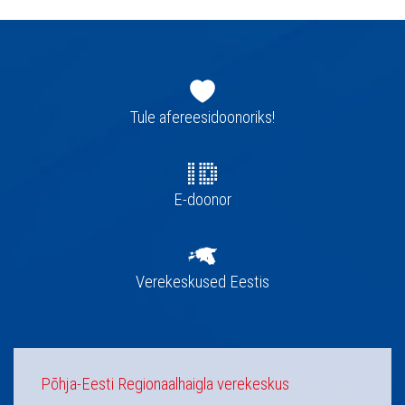
Jaluse
navigatsioon
Tule afereesidoonoriks!
E-doonor
Verekeskused Eestis
Põhja-Eesti Regionaalhaigla verekeskus