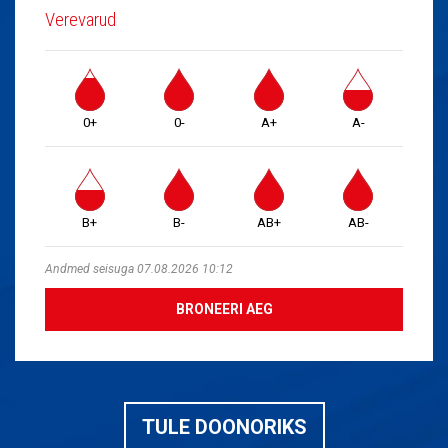
Verevarud
0+
0-
A+
A-
B+
B-
AB+
AB-
Andmed seisuga 07.08.2026 10:12
BRONEERI AEG
TULE DOONORIKS