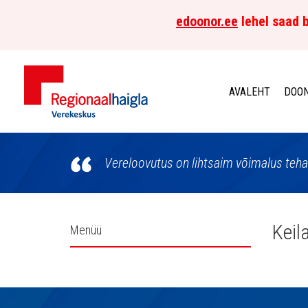
edoonor.ee
lehel saad b
AVALEHT
DOON
Põhja-
Eesti
Vereloovutus on lihtsaim võimalus teha
Regionaalhaigla
Verekeskus
Külgpaani
Keil
Menüü
navigatsioon