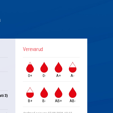
s
Verevarud
0+
0-
A+
A-
ti 3)
B+
B-
AB+
AB-