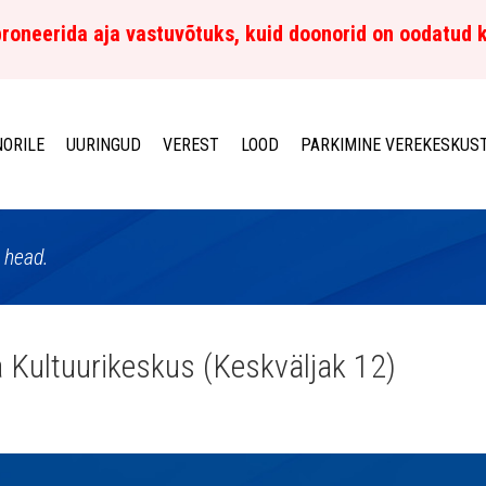
roneerida aja vastuvõtuks, kuid doonorid on oodatud 
ORILE
UURINGUD
VEREST
LOOD
PARKIMINE VEREKESKUS
 head.
a Kultuurikeskus (Keskväljak 12)