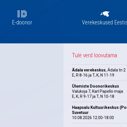
E-doonor
Verekeskused Eesti
Tule verd loovutama
Ädala verekeskus
, Ädala tn 2
E, R 8-16 ja T, K, N 11-19
Ülemiste Doonorikeskus
Valukoja 7, Karl Papello maja
E, K, R 9-17 ja T, N 10-18
Haapsalu Kultuurikeskus (Pos
Suvetuur
10.08.2026 12.00-18.00