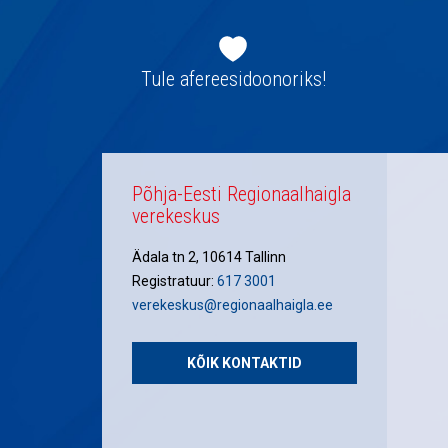
Jaluse
navigatsioon
Tule afereesidoonoriks!
Põhja-Eesti Regionaalhaigla
verekeskus
Ädala tn 2, 10614 Tallinn
Registratuur:
617 3001
verekeskus@regionaalhaigla.ee
KÕIK KONTAKTID