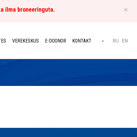
×
ka ilma broneeringuta.
ET
TES
VEREKESKUS
E-DOONOR
KONTAKT
RU
EN
Otsi