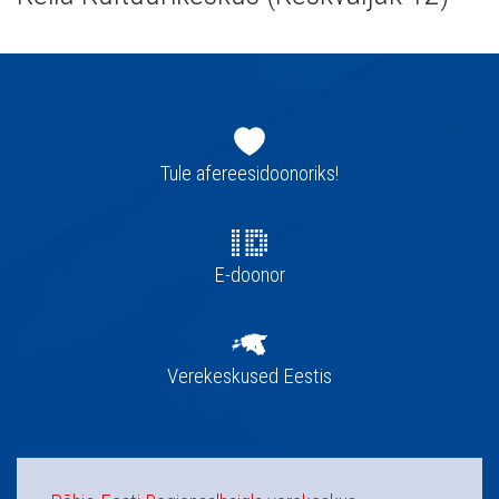
Jaluse
navigatsioon
Tule afereesidoonoriks!
E-doonor
Verekeskused Eestis