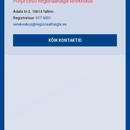
Põhja-Eesti Regionaalhaigla verekeskus
Ädala tn 2, 10614 Tallinn
Registratuur:
617 3001
verekeskus@regionaalhaigla.ee
KÕIK KONTAKTID