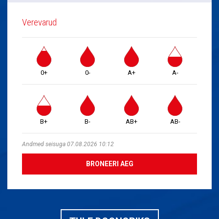
Verevarud
0+
0-
A+
A-
B+
B-
AB+
AB-
Andmed seisuga 07.08.2026 10:12
BRONEERI AEG