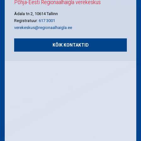
Põhja-Eesti Regionaalhaigla verekeskus
Ädala tn 2, 10614 Tallinn
Registratuur:
617 3001
verekeskus@regionaalhaigla.ee
KÕIK KONTAKTID