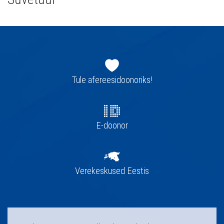
Jaluse
navigatsioon
Tule afereesidoonoriks!
E-doonor
Verekeskused Eestis