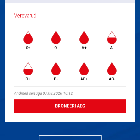
Verevarud
0+
0-
A+
A-
B+
B-
AB+
AB-
Andmed seisuga 07.08.2026 10:12
BRONEERI AEG