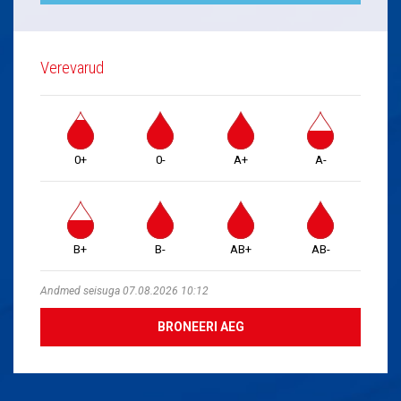
Verevarud
0+
0-
A+
A-
B+
B-
AB+
AB-
Andmed seisuga 07.08.2026 10:12
BRONEERI AEG