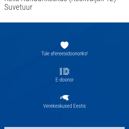
Suvetuur
Jaluse
navigatsioon
Tule afereesidoonoriks!
E-doonor
Verekeskused Eestis