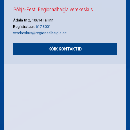
Põhja-Eesti Regionaalhaigla verekeskus
Ädala tn 2, 10614 Tallinn
Registratuur:
617 3001
verekeskus@regionaalhaigla.ee
KÕIK KONTAKTID