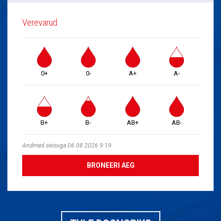
Verevarud
0+
0-
A+
A-
B+
B-
AB+
AB-
Andmed seisuga 06.08.2026 9:19
BRONEERI AEG