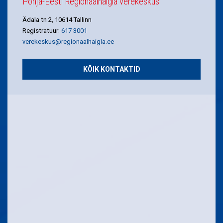
Põhja-Eesti Regionaalhaigla verekeskus
Ädala tn 2, 10614 Tallinn
Registratuur:
617 3001
verekeskus@regionaalhaigla.ee
KÕIK KONTAKTID