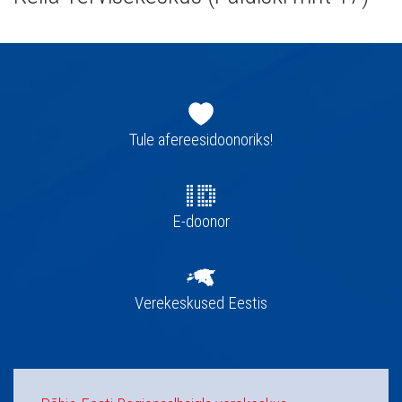
Jaluse
navigatsioon
Tule afereesidoonoriks!
E-doonor
Verekeskused Eestis