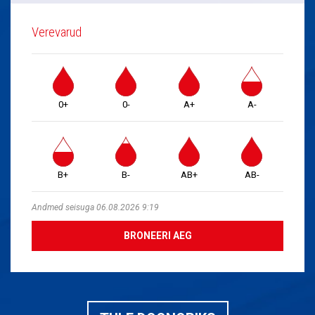
Verevarud
0+
0-
A+
A-
B+
B-
AB+
AB-
Andmed seisuga 06.08.2026 9:19
BRONEERI AEG