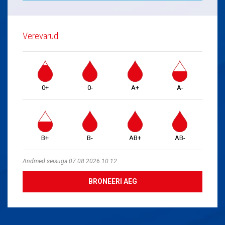
Verevarud
0+
0-
A+
A-
B+
B-
AB+
AB-
Andmed seisuga 07.08.2026 10:12
BRONEERI AEG