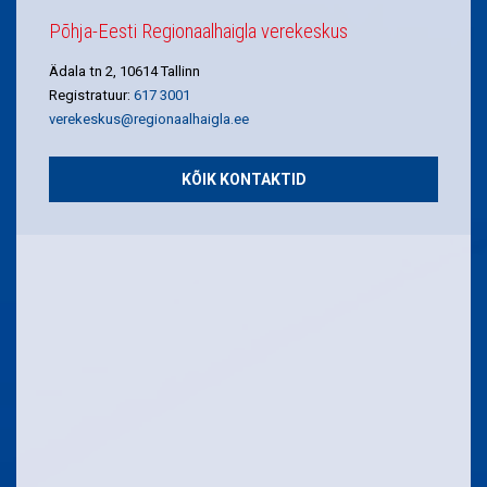
Põhja-Eesti Regionaalhaigla verekeskus
Ädala tn 2, 10614 Tallinn
Registratuur:
617 3001
verekeskus@regionaalhaigla.ee
KÕIK KONTAKTID