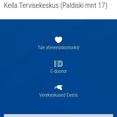
Keila Tervisekeskus (Paldiski mnt 17)
Jaluse
navigatsioon
Tule afereesidoonoriks!
E-doonor
Verekeskused Eestis