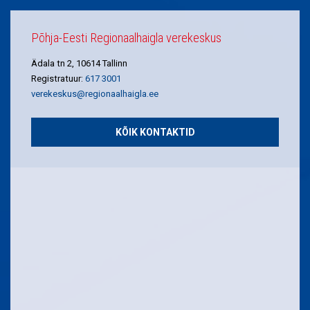
Põhja-Eesti Regionaalhaigla verekeskus
Ädala tn 2, 10614 Tallinn
Registratuur:
617 3001
verekeskus@regionaalhaigla.ee
KÕIK KONTAKTID