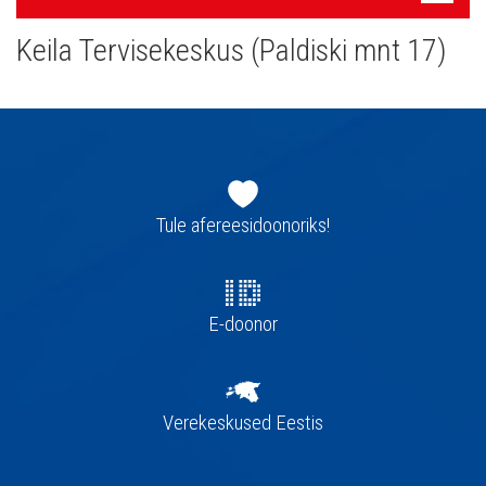
navigatsioon
Keila Tervisekeskus (Paldiski mnt 17)
Jaluse
navigatsioon
Tule afereesidoonoriks!
E-doonor
Verekeskused Eestis