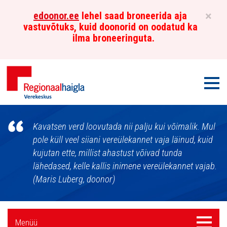
×
edoonor.ee
lehel saad broneerida aja
vastuvõtuks, kuid doonorid on oodatud ka
ilma broneeringuta.
Men
Põhja-
Kavatsen verd loovutada nii palju kui võimalik. Mul
Eesti
pole küll veel siiani vereülekannet vaja läinud, kuid
kujutan ette, millist ahastust võivad tunda
Regionaalhaigla
lähedased, kelle kallis inimene vereülekannet vajab.
Verekeskus
(Maris Luberg, doonor)
Külgpaani
Menüü
Menüü