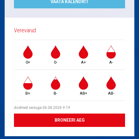
VAATA KALENDRIT
Verevarud
0+
0-
A+
A-
B+
B-
AB+
AB-
Andmed seisuga 06.08.2026 9:19
BRONEERI AEG