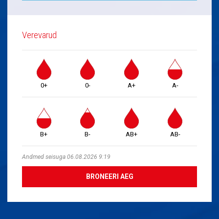
Verevarud
0+
0-
A+
A-
B+
B-
AB+
AB-
Andmed seisuga 06.08.2026 9:19
BRONEERI AEG