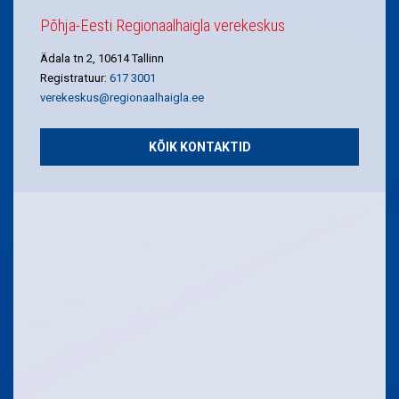
Põhja-Eesti Regionaalhaigla verekeskus
Ädala tn 2, 10614 Tallinn
Registratuur:
617 3001
verekeskus@regionaalhaigla.ee
KÕIK KONTAKTID