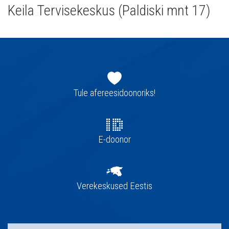
Keila Tervisekeskus (Paldiski mnt 17)
Jaluse
navigatsioon
Tule afereesidoonoriks!
E-doonor
Verekeskused Eestis