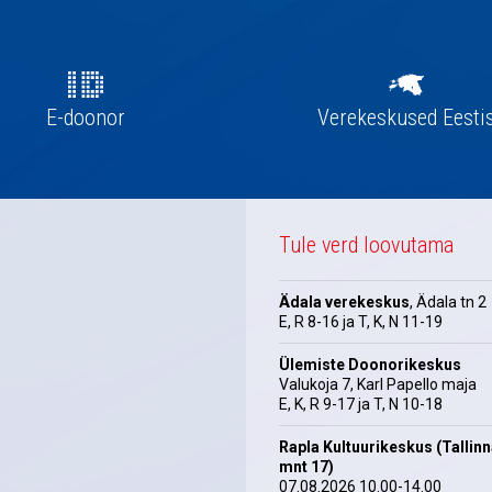
E-doonor
Verekeskused Eesti
Tule verd loovutama
Ädala verekeskus
, Ädala tn 2
E, R 8-16 ja T, K, N 11-19
Ülemiste Doonorikeskus
Valukoja 7, Karl Papello maja
E, K, R 9-17 ja T, N 10-18
Rapla Kultuurikeskus (Tallin
mnt 17)
07.08.2026 10.00-14.00