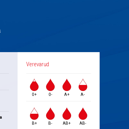
s
Verevarud
0+
0-
A+
A-
na
B+
B-
AB+
AB-