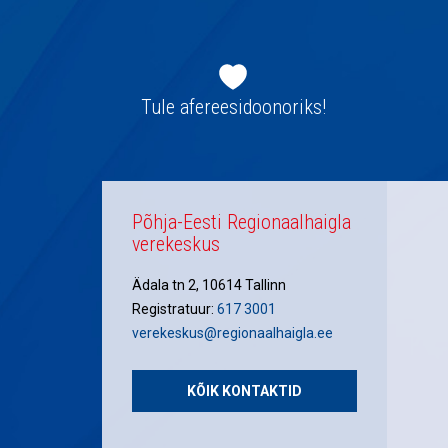
Jaluse
navigatsioon
Tule afereesidoonoriks!
Põhja-Eesti Regionaalhaigla
verekeskus
Ädala tn 2, 10614 Tallinn
Registratuur:
617 3001
verekeskus@regionaalhaigla.ee
KÕIK KONTAKTID