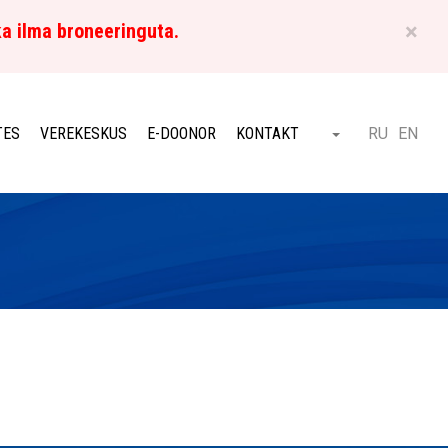
×
ka ilma broneeringuta.
ET
TES
VEREKESKUS
E-DOONOR
KONTAKT
RU
EN
Otsi