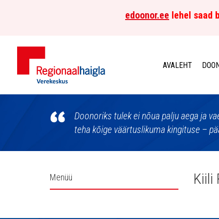
edoonor.ee
lehel saad b
AVALEHT
DOON
Põhja-
Eesti
Doonoriks tulek ei nõua palju aega ja v
teha kõige väärtuslikuma kingituse – pää
Regionaalhaigla
Verekeskus
Külgpaani
Kiil
Menüü
navigatsioon