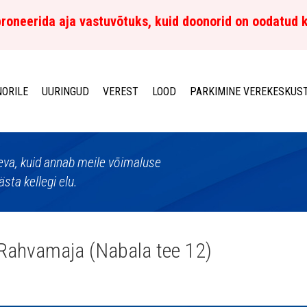
roneerida aja vastuvõtuks, kuid doonorid on oodatud 
ORILE
UURINGUD
VEREST
LOOD
PARKIMINE VEREKESKUS
aeva, kuid annab meile võimaluse
sta kellegi elu.
i Rahvamaja (Nabala tee 12)