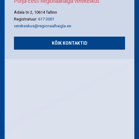
Põhja-Eesti Regionaalhaigla verekeskus
Ädala tn 2, 10614 Tallinn
Registratuur:
617 3001
verekeskus@regionaalhaigla.ee
KÕIK KONTAKTID