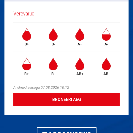
Verevarud
0+
0-
A+
A-
B+
B-
AB+
AB-
Andmed seisuga 07.08.2026 10:12
BRONEERI AEG