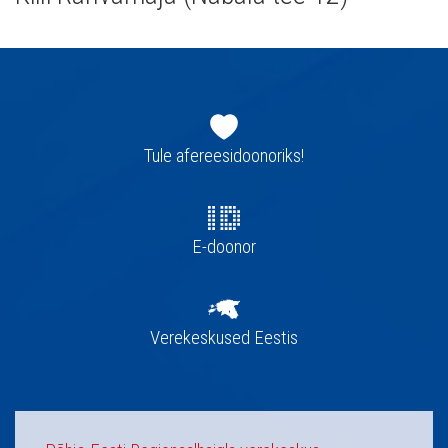
Jaluse
navigatsioon
Tule afereesidoonoriks!
E-doonor
Verekeskused Eestis