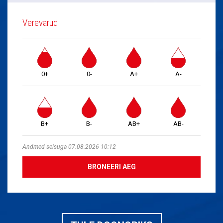
Verevarud
0+
0-
A+
A-
B+
B-
AB+
AB-
Andmed seisuga 07.08.2026 10:12
BRONEERI AEG