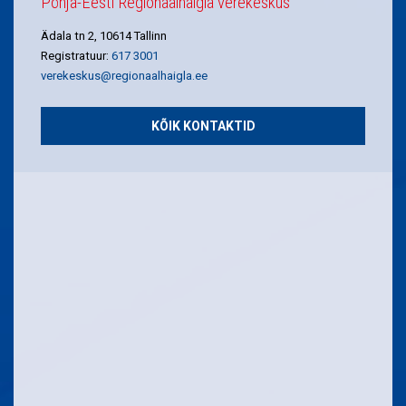
Põhja-Eesti Regionaalhaigla verekeskus
Ädala tn 2, 10614 Tallinn
Registratuur:
617 3001
verekeskus@regionaalhaigla.ee
KÕIK KONTAKTID