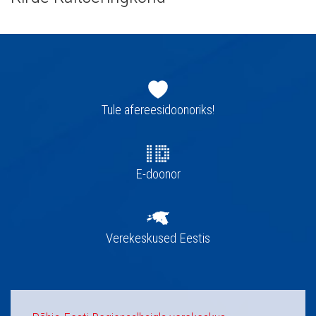
Jaluse
navigatsioon
Tule afereesidoonoriks!
E-doonor
Verekeskused Eestis