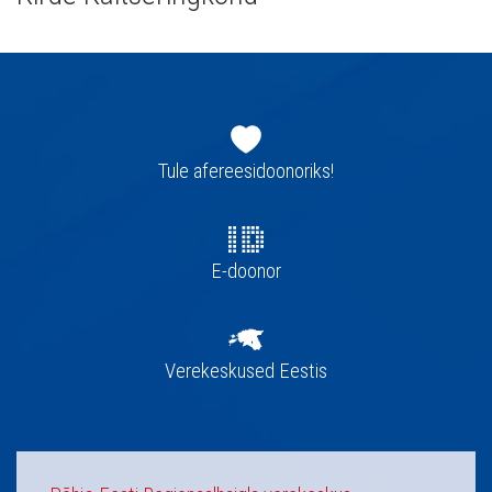
Jaluse
navigatsioon
Tule afereesidoonoriks!
E-doonor
Verekeskused Eestis