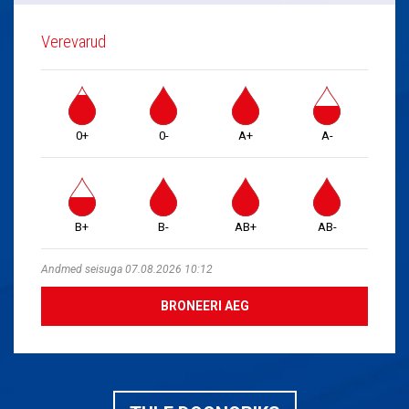
Verevarud
0+
0-
A+
A-
B+
B-
AB+
AB-
Andmed seisuga 07.08.2026 10:12
BRONEERI AEG