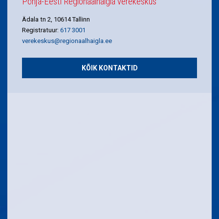
Põhja-Eesti Regionaalhaigla verekeskus
Ädala tn 2, 10614 Tallinn
Registratuur:
617 3001
verekeskus@regionaalhaigla.ee
KÕIK KONTAKTID