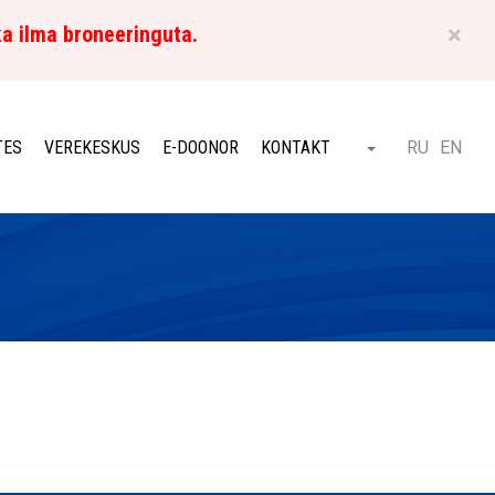
×
ka ilma broneeringuta.
ET
TES
VEREKESKUS
E-DOONOR
KONTAKT
RU
EN
Otsi