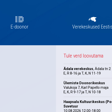
E-doonor
Verekeskused Eesti
Tule verd loovutama
Ädala verekeskus
, Ädala tn 2
E, R 8-16 ja T, K, N 11-19
Ülemiste Doonorikeskus
Valukoja 7, Karl Papello maja
E, K, R 9-17 ja T, N 10-18
Haapsalu Kultuurikeskus (Pos
Suvetuur
10.08.2026 12.00-18.00