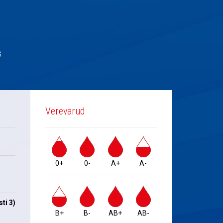
s
Verevarud
0+
0-
A+
A-
ti 3)
B+
B-
AB+
AB-