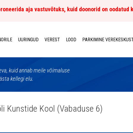
roneerida aja vastuvõtuks, kuid doonorid on oodatud 
ORILE
UURINGUD
VEREST
LOOD
PARKIMINE VEREKESKUS
aeva, kuid annab meile võimaluse
sta kellegi elu.
õli Kunstide Kool (Vabaduse 6)