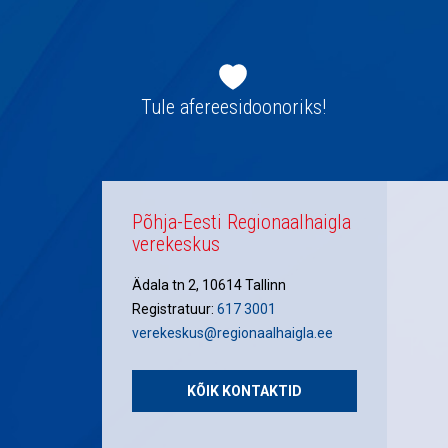
Jaluse
navigatsioon
Tule afereesidoonoriks!
Põhja-Eesti Regionaalhaigla
verekeskus
Ädala tn 2, 10614 Tallinn
Registratuur:
617 3001
verekeskus@regionaalhaigla.ee
KÕIK KONTAKTID