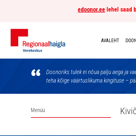
edoonor.ee
lehel saad b
AVALEHT
DOON
Põhja-
Eesti
Doonoriks tulek ei nõua palju aega ja v
teha kõige väärtuslikuma kingituse – pää
Regionaalhaigla
Verekeskus
Külgpaani
Kivi
Menüü
navigatsioon