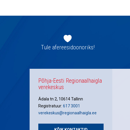
navigatsioon
Jaluse
navigatsioon
Tule afereesidoonoriks!
Põhja-Eesti Regionaalhaigla
verekeskus
Ädala tn 2, 10614 Tallinn
Registratuur:
617 3001
verekeskus@regionaalhaigla.ee
KÕIK KONTAKTID