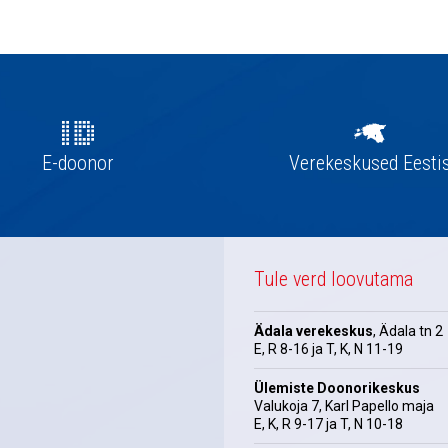
E-doonor
Verekeskused Eesti
Tule verd loovutama
Ädala verekeskus
, Ädala tn 2
E, R 8-16 ja T, K, N 11-19
Ülemiste Doonorikeskus
Valukoja 7, Karl Papello maja
E, K, R 9-17 ja T, N 10-18