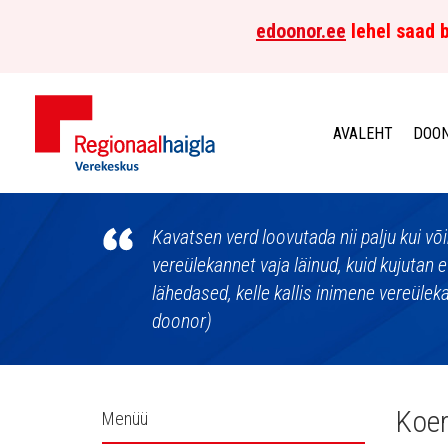
edoonor.ee
lehel saad b
AVALEHT
DOON
Põhja-
Eesti
Kavatsen verd loovutada nii palju kui võim
vereülekannet vaja läinud, kuid kujutan e
Regionaalhaigla
lähedased, kelle kallis inimene vereülek
doonor)
Verekeskus
Külgpaani
Koer
Menüü