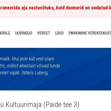
roneerida aja vastuvõtuks, kuid doonorid on oodatud 
ORILE
UURINGUD
VEREST
LOOD
PARKIMINE VEREKESKUS
alik. Mul pole küll veel siiani
tte, millist ahastust võivad tunda
annet vajab. (Maris Luberg,
u Kultuurimaja (Paide tee 3)