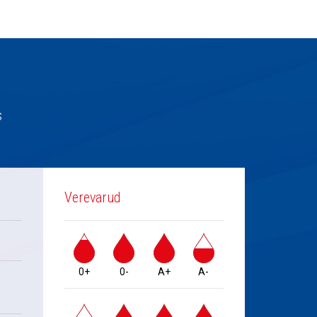
s
Verevarud
0+
0-
A+
A-