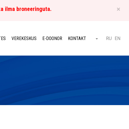
×
ka ilma broneeringuta.
ET
TES
VEREKESKUS
E-DOONOR
KONTAKT
RU
EN
Otsi