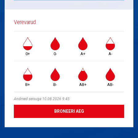
Verevarud
0+
0-
A+
A-
B+
B-
AB+
AB-
Andmed seisuga 10.08.2026 9:45
BRONEERI AEG