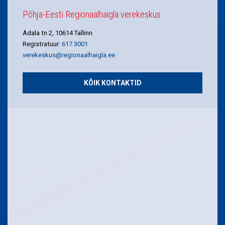
Põhja-Eesti Regionaalhaigla verekeskus
Ädala tn 2, 10614 Tallinn
Registratuur:
617 3001
verekeskus@regionaalhaigla.ee
KÕIK KONTAKTID