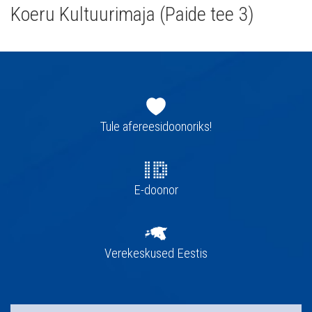
Koeru Kultuurimaja (Paide tee 3)
Jaluse
navigatsioon
Tule afereesidoonoriks!
E-doonor
Verekeskused Eestis