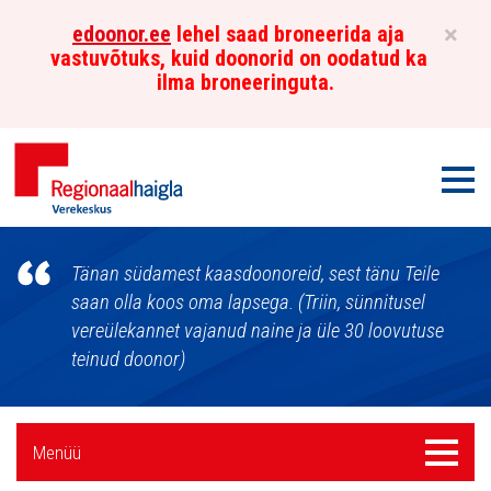
×
edoonor.ee
lehel saad broneerida aja
vastuvõtuks, kuid doonorid on oodatud ka
ilma broneeringuta.
Men
Põhja-
Tänan südamest kaasdoonoreid, sest tänu Teile
Eesti
saan olla koos oma lapsega. (Triin, sünnitusel
vereülekannet vajanud naine ja üle 30 loovutuse
Regionaalhaigla
teinud doonor)
Verekeskus
Külgpaani
Menüü
Menüü
navigatsioon