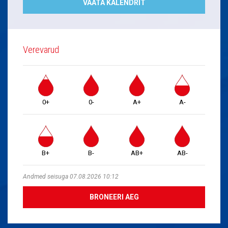
VAATA KALENDRIT
Verevarud
0+
0-
A+
A-
B+
B-
AB+
AB-
Andmed seisuga 07.08.2026 10:12
BRONEERI AEG