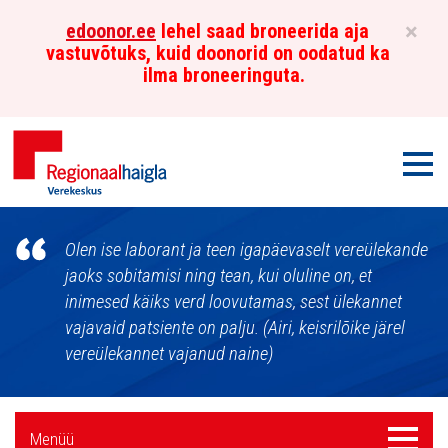
×
edoonor.ee
lehel saad broneerida aja
vastuvõtuks, kuid doonorid on oodatud ka
ilma broneeringuta.
Men
Põhja-
Olen ise laborant ja teen igapäevaselt vereülekande
Eesti
jaoks sobitamisi ning tean, kui oluline on, et
inimesed käiks verd loovutamas, sest ülekannet
Regionaalhaigla
vajavaid patsiente on palju. (Airi, keisrilõike järel
Verekeskus
vereülekannet vajanud naine)
Külgpaani
Menüü
Menüü