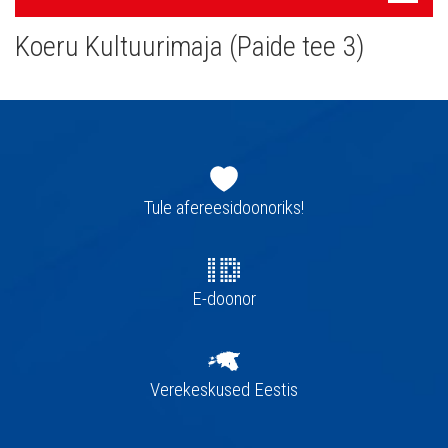
navigatsioon
Koeru Kultuurimaja (Paide tee 3)
Jaluse
navigatsioon
Tule afereesidoonoriks!
E-doonor
Verekeskused Eestis