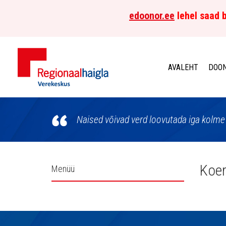
edoonor.ee
lehel saad b
AVALEHT
DOON
Põhja-
Eesti
Naised võivad verd loovutada iga kolme 
Regionaalhaigla
Verekeskus
Külgpaani
Koer
Menüü
navigatsioon