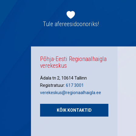
Jaluse
navigatsioon
Tule afereesidoonoriks!
Põhja-Eesti Regionaalhaigla
verekeskus
Ädala tn 2, 10614 Tallinn
Registratuur:
617 3001
verekeskus@regionaalhaigla.ee
KÕIK KONTAKTID