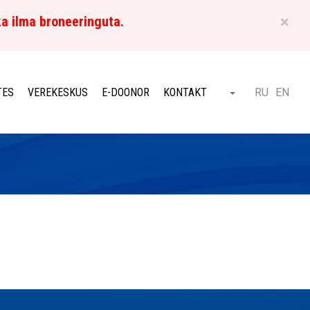
×
ka ilma broneeringuta.
ET
TES
VEREKESKUS
E-DOONOR
KONTAKT
RU
EN
Otsi