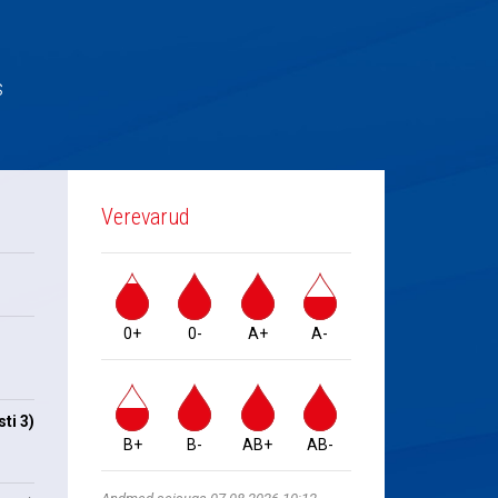
s
Verevarud
0+
0-
A+
A-
ti 3)
B+
B-
AB+
AB-