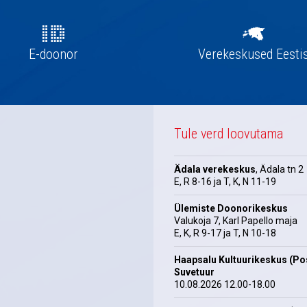
E-doonor
Verekeskused Eesti
Tule verd loovutama
Ädala verekeskus
, Ädala tn 2
E, R 8-16 ja T, K, N 11-19
Ülemiste Doonorikeskus
Valukoja 7, Karl Papello maja
E, K, R 9-17 ja T, N 10-18
Haapsalu Kultuurikeskus (Pos
Suvetuur
10.08.2026 12.00-18.00