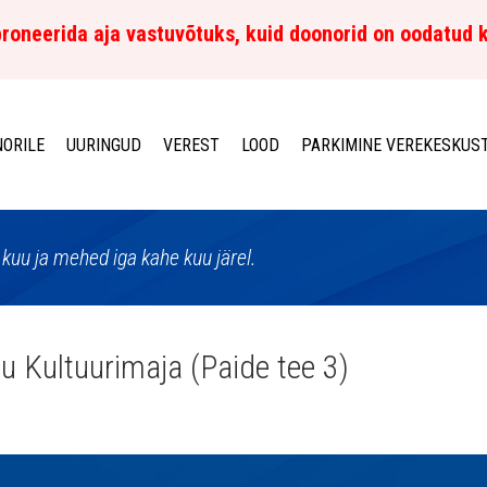
roneerida aja vastuvõtuks, kuid doonorid on oodatud 
ORILE
UURINGUD
VEREST
LOOD
PARKIMINE VEREKESKUS
kuu ja mehed iga kahe kuu järel.
u Kultuurimaja (Paide tee 3)