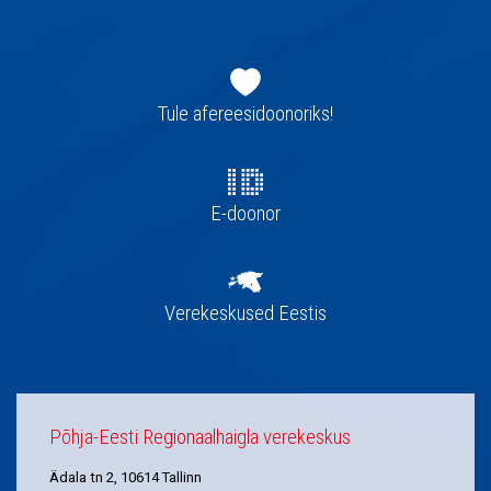
Jaluse
navigatsioon
Tule afereesidoonoriks!
E-doonor
Verekeskused Eestis
Põhja-Eesti Regionaalhaigla verekeskus
Ädala tn 2, 10614 Tallinn