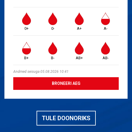
0+
0-
A+
A-
B+
B-
AB+
AB-
Andmed seisuga 05.08.2026 10:41
BRONEERI AEG
TULE DOONORIKS