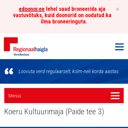
×
edoonor.ee
lehel saad broneerida aja
vastuvõtuks, kuid doonorid on oodatud ka
ilma broneeringuta.
Men
Põhja-
Loovuta verd regulaarselt, kolm-neli korda aastas.
Eesti
Regionaalhaigla
Külgpaani
Menüü
Menüü
Verekeskus
navigatsioon
Koeru Kultuurimaja (Paide tee 3)