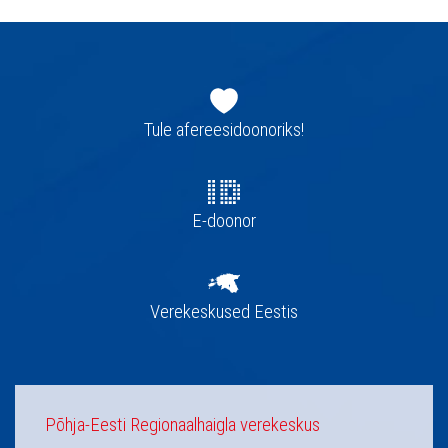
Jaluse
navigatsioon
Tule afereesidoonoriks!
E-doonor
Verekeskused Eestis
Põhja-Eesti Regionaalhaigla verekeskus