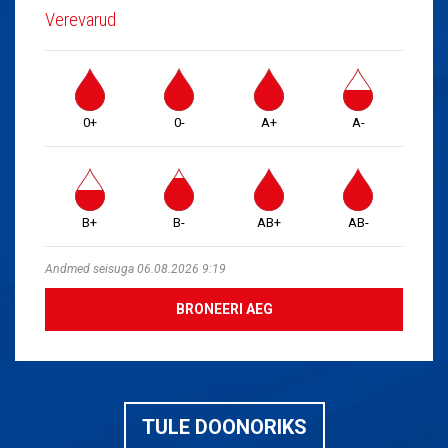
Verevarud
0+
0-
A+
A-
B+
B-
AB+
AB-
Andmed seisuga 06.08.2026 9:19
BRONEERI AEG
TULE DOONORIKS