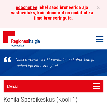
×
edoonor.ee
lehel saad broneerida aja
vastuvõtuks, kuid doonorid on oodatud ka
ilma broneeringuta.
Men
Põhja-
Naised võivad verd loovutada iga kolme kuu ja
Eesti
mehed iga kahe kuu järel.
Regionaalhaigla
Külgpaani
Verekeskus
Menüü
Menüü
navigatsioon
Kohila Spordikeskus (Kooli 1)