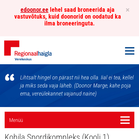
×
edoonor.ee
lehel saad broneerida aja
vastuvõtuks, kuid doonorid on oodatud ka
ilma broneeringuta.
Men
Põhja-
Lihtsalt hingel on pärast nii hea olla. Iial ei tea, kellel
Eesti
ja miks seda vaja läheb. (Doonor Marge, kahe poja
ema, vereülekannet vajanud naine)
Regionaalhaigla
Verekeskus
Külgpaani
Menüü
Menüü
navigatsioon
Kohila Spordikompleks (Kooli 1)