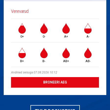
Verevarud
0+
0-
A+
A-
B+
B-
AB+
AB-
Andmed seisuga 07.08.2026 10:12
BRONEERI AEG