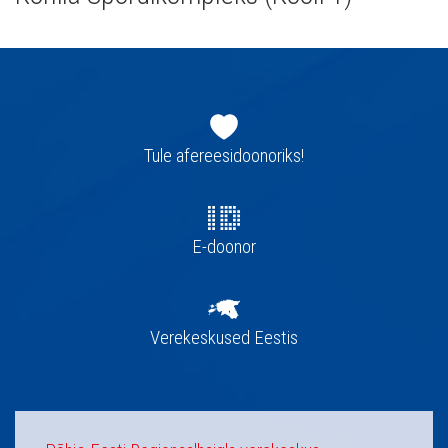
Jaluse
navigatsioon
Tule afereesidoonoriks!
E-doonor
Verekeskused Eestis