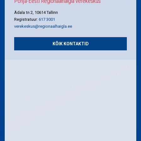
Põhja-Eesti Regionaalhaigla verekeskus
Ädala tn 2, 10614 Tallinn
Registratuur:
617 3001
verekeskus@regionaalhaigla.ee
KÕIK KONTAKTID