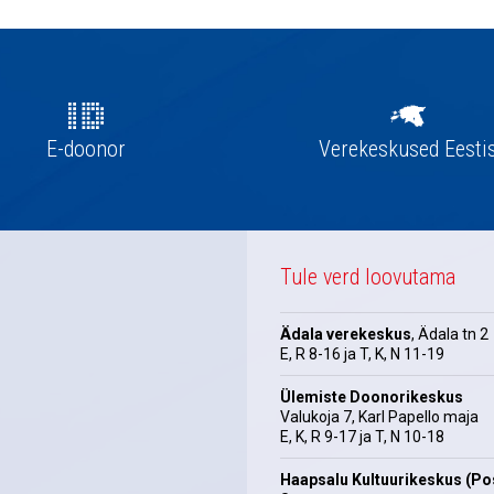
E-doonor
Verekeskused Eesti
Tule verd loovutama
Ädala verekeskus
, Ädala tn 2
E, R 8-16 ja T, K, N 11-19
Ülemiste Doonorikeskus
Valukoja 7, Karl Papello maja
E, K, R 9-17 ja T, N 10-18
Haapsalu Kultuurikeskus (Pos