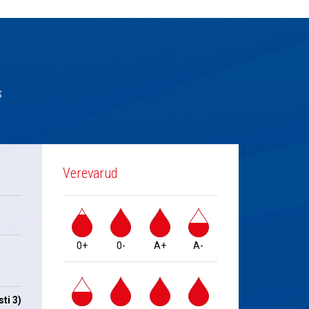
s
Verevarud
0+
0-
A+
A-
ti 3)