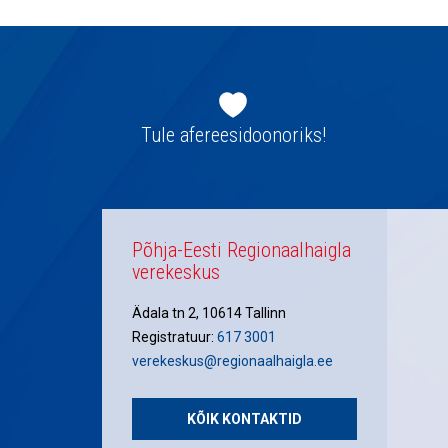
Jaluse
navigatsioon
Tule afereesidoonoriks!
Põhja-Eesti Regionaalhaigla
verekeskus
Ädala tn 2, 10614 Tallinn
Registratuur:
617 3001
verekeskus@regionaalhaigla.ee
KÕIK KONTAKTID