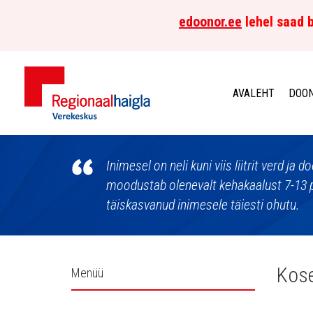
edoonor.ee
lehel saad b
AVALEHT
DOON
Põhja-
Eesti
Inimesel on neli kuni viis liitrit verd ja
moodustab olenevalt kehakaalust 7-13 
Regionaalhaigla
täiskasvanud inimesele täiesti ohutu.
Verekeskus
Külgpaani
Kose
Menüü
navigatsioon