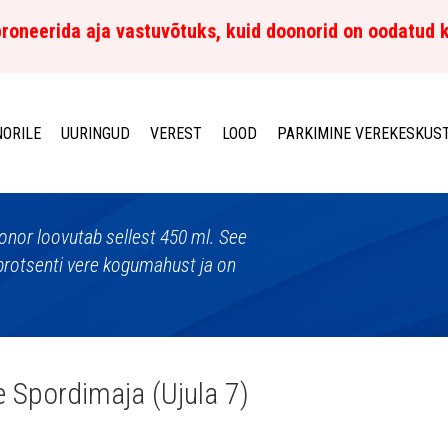
roneerida aja vastuvõtuks, kuid doonorid on oodatud 
ORILE
UURINGUD
VEREST
LOOD
PARKIMINE VEREKESKUS
 doonor loovutab sellest 450 ml. See
protsenti vere kogumahust ja on
 Spordimaja (Ujula 7)