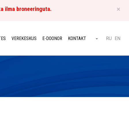
×
ka ilma broneeringuta.
ET
TES
VEREKESKUS
E-DOONOR
KONTAKT
RU
EN
Otsi