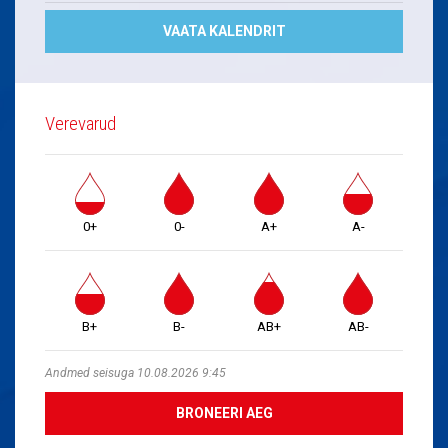
VAATA KALENDRIT
Verevarud
0+
0-
A+
A-
B+
B-
AB+
AB-
Andmed seisuga 10.08.2026 9:45
BRONEERI AEG