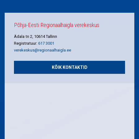
Põhja-Eesti Regionaalhaigla verekeskus
Ädala tn 2, 10614 Tallinn
Registratuur:
617 3001
verekeskus@regionaalhaigla.ee
KÕIK KONTAKTID