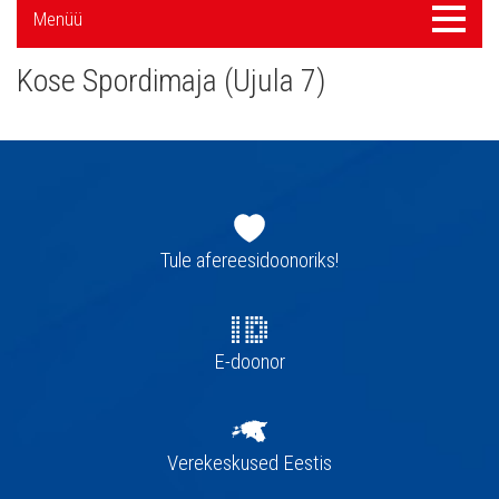
Külgpaani
Menüü
Menüü
navigatsioon
Kose Spordimaja (Ujula 7)
Jaluse
navigatsioon
Tule afereesidoonoriks!
E-doonor
Verekeskused Eestis