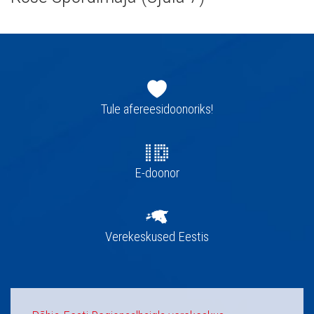
Jaluse
navigatsioon
Tule afereesidoonoriks!
E-doonor
Verekeskused Eestis