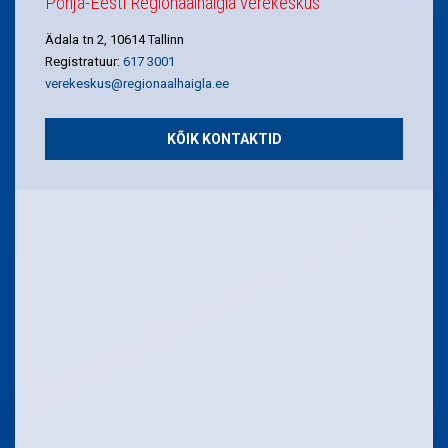
Põhja-Eesti Regionaalhaigla verekeskus
Ädala tn 2, 10614 Tallinn
Registratuur:
617 3001
verekeskus@regionaalhaigla.ee
KÕIK KONTAKTID