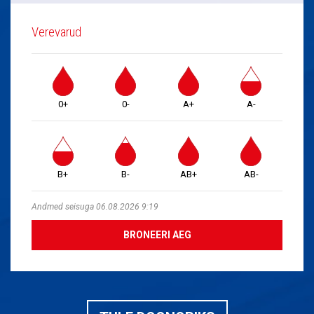
Verevarud
0+
0-
A+
A-
B+
B-
AB+
AB-
Andmed seisuga 06.08.2026 9:19
BRONEERI AEG