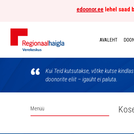
edoonor.ee
lehel saad b
AVALEHT
DOON
Põhja-
Eesti
Kui Teid kutsutakse, võtke kutse kindla
doonorite eliit – igaüht ei paluta.
Regionaalhaigla
Verekeskus
Külgpaani
Kose
Menüü
navigatsioon