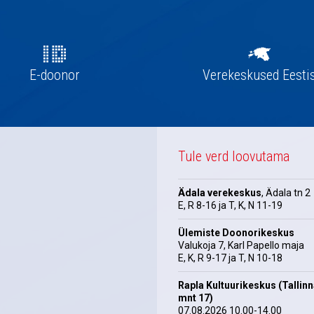
E-doonor
Verekeskused Eesti
Tule verd loovutama
Ädala verekeskus
, Ädala tn 2
E, R 8-16 ja T, K, N 11-19
Ülemiste Doonorikeskus
Valukoja 7, Karl Papello maja
E, K, R 9-17 ja T, N 10-18
Rapla Kultuurikeskus (Tallin
mnt 17)
07.08.2026 10.00-14.00