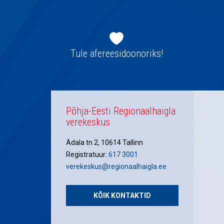
Jaluse
navigatsioon
Tule afereesidoonoriks!
Põhja-Eesti Regionaalhaigla
verekeskus
Ädala tn 2, 10614 Tallinn
Registratuur:
617 3001
verekeskus@regionaalhaigla.ee
KÕIK KONTAKTID