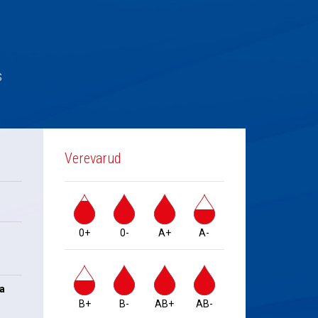
s
Verevarud
0+
0-
A+
A-
na
B+
B-
AB+
AB-