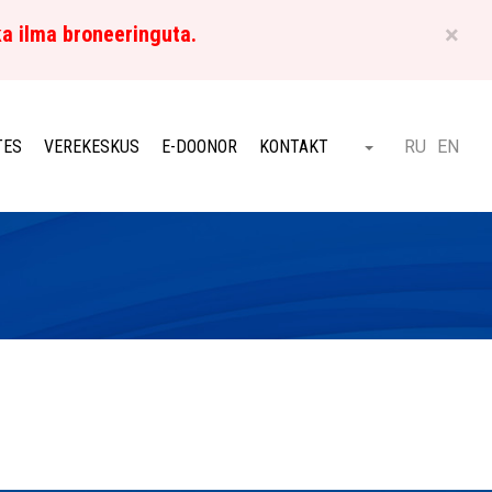
×
ka ilma broneeringuta.
ET
TES
VEREKESKUS
E-DOONOR
KONTAKT
RU
EN
Otsi