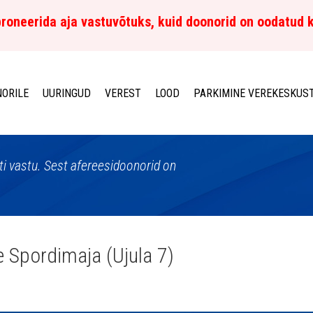
roneerida aja vastuvõtuks, kuid doonorid on oodatud 
ORILE
UURINGUD
VEREST
LOOD
PARKIMINE VEREKESKUS
sti vastu. Sest afereesidoonorid on
 Spordimaja (Ujula 7)