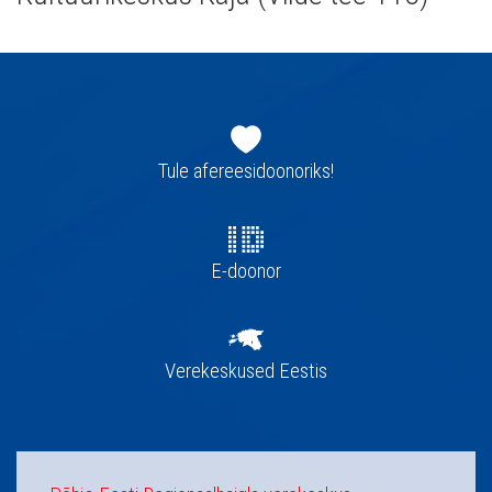
Jaluse
navigatsioon
Tule afereesidoonoriks!
E-doonor
Verekeskused Eestis