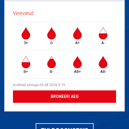
Verevarud
0+
0-
A+
A-
B+
B-
AB+
AB-
Andmed seisuga 06.08.2026 9:19
BRONEERI AEG