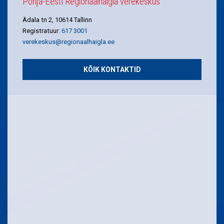
Põhja-Eesti Regionaalhaigla verekeskus
Ädala tn 2, 10614 Tallinn
Registratuur:
617 3001
verekeskus@regionaalhaigla.ee
KÕIK KONTAKTID