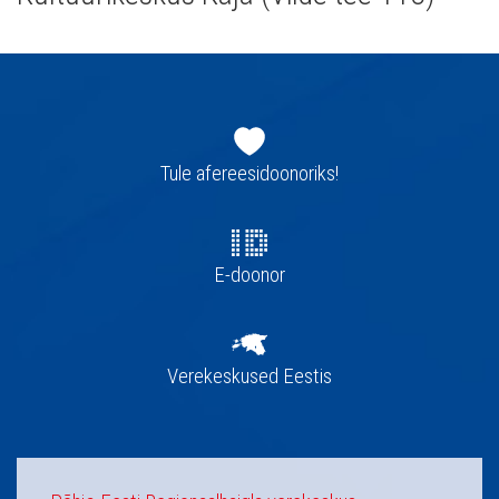
Jaluse
navigatsioon
Tule afereesidoonoriks!
E-doonor
Verekeskused Eestis