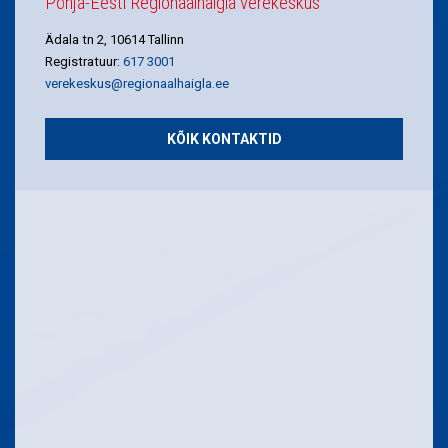
Põhja-Eesti Regionaalhaigla verekeskus
Ädala tn 2, 10614 Tallinn
Registratuur:
617 3001
verekeskus@regionaalhaigla.ee
KÕIK KONTAKTID