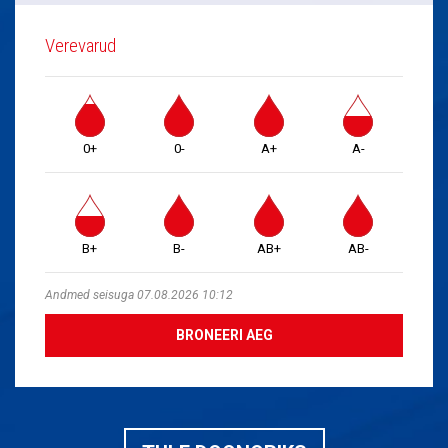
Verevarud
0+
0-
A+
A-
B+
B-
AB+
AB-
Andmed seisuga 07.08.2026 10:12
BRONEERI AEG