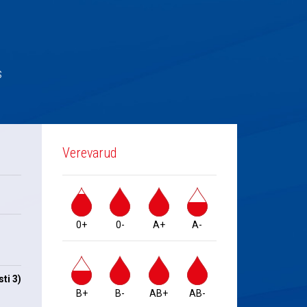
s
Verevarud
0+
0-
A+
A-
ti 3)
B+
B-
AB+
AB-