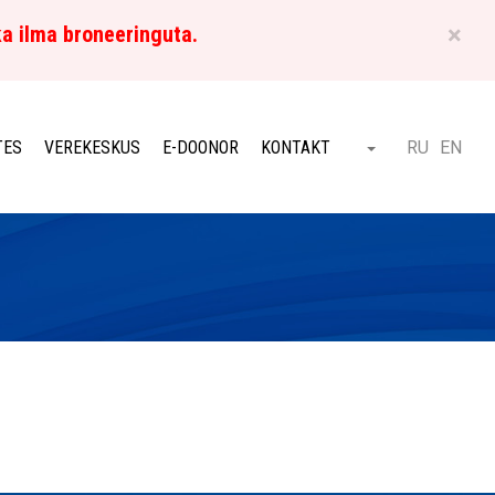
×
ka ilma broneeringuta.
ET
TES
VEREKESKUS
E-DOONOR
KONTAKT
RU
EN
Otsi