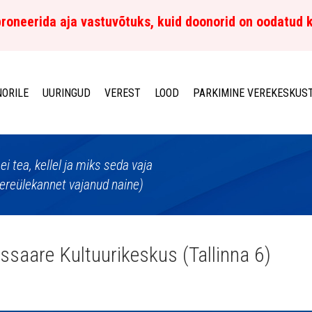
roneerida aja vastuvõtuks, kuid doonorid on oodatud 
ORILE
UURINGUD
VEREST
LOOD
PARKIMINE VEREKESKUS
 ei tea, kellel ja miks seda vaja
ereülekannet vajanud naine)
ssaare Kultuurikeskus (Tallinna 6)