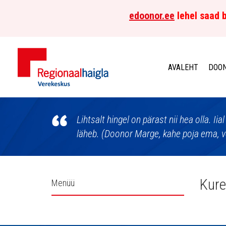
edoonor.ee
lehel saad b
AVALEHT
DOON
Põhja-
Eesti
Lihtsalt hingel on pärast nii hea olla. Iial
läheb. (Doonor Marge, kahe poja ema, v
Regionaalhaigla
Verekeskus
Külgpaani
Kure
Menüü
navigatsioon