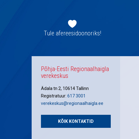
Jaluse
navigatsioon
Tule afereesidoonoriks!
Põhja-Eesti Regionaalhaigla
verekeskus
Ädala tn 2, 10614 Tallinn
Registratuur:
617 3001
verekeskus@regionaalhaigla.ee
KÕIK KONTAKTID