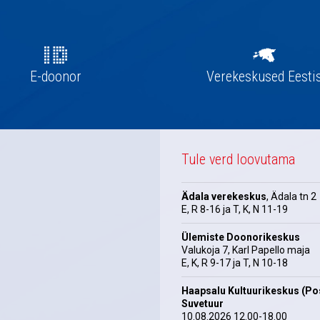
E-doonor
Verekeskused Eesti
Tule verd loovutama
Ädala verekeskus
, Ädala tn 2
E, R 8-16 ja T, K, N 11-19
Ülemiste Doonorikeskus
Valukoja 7, Karl Papello maja
E, K, R 9-17 ja T, N 10-18
Haapsalu Kultuurikeskus (Pos
Suvetuur
10.08.2026 12.00-18.00