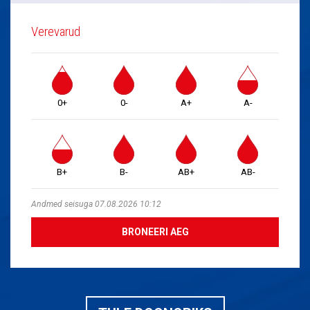
Verevarud
0+
0-
A+
A-
B+
B-
AB+
AB-
Andmed seisuga 07.08.2026 10:12
BRONEERI AEG