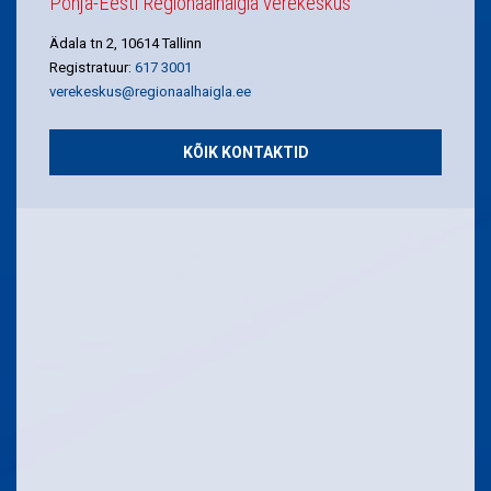
Põhja-Eesti Regionaalhaigla verekeskus
Ädala tn 2, 10614 Tallinn
Registratuur:
617 3001
verekeskus@regionaalhaigla.ee
KÕIK KONTAKTID