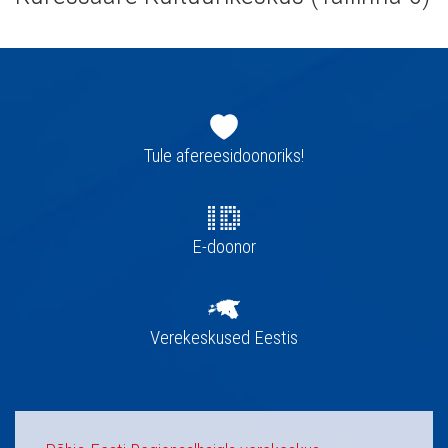
Jaluse
navigatsioon
Tule afereesidoonoriks!
E-doonor
Verekeskused Eestis