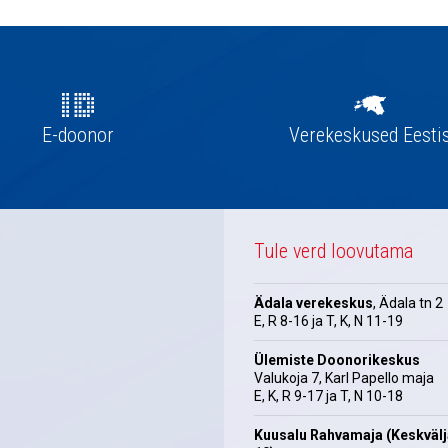
E-doonor
Verekeskused Eesti
Tule verd loovutama
Ädala verekeskus
, Ädala tn 2
E, R 8-16 ja T, K, N 11-19
Ülemiste Doonorikeskus
Valukoja 7, Karl Papello maja
E, K, R 9-17 ja T, N 10-18
Kuusalu Rahvamaja (Keskväl