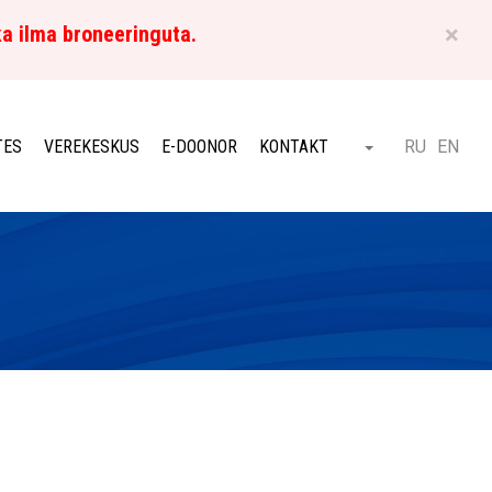
×
ka ilma broneeringuta.
ET
TES
VEREKESKUS
E-DOONOR
KONTAKT
RU
EN
Otsi