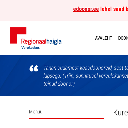
edoonor.ee
lehel saad b
AVALEHT
DOON
Põhja-
Eesti
Tänan südamest kaasdoonoreid, sest tä
lapsega. (Triin, sünnitusel vereülekanne
Regionaalhaigla
teinud doonor)
Verekeskus
Külgpaani
Kure
Menüü
navigatsioon