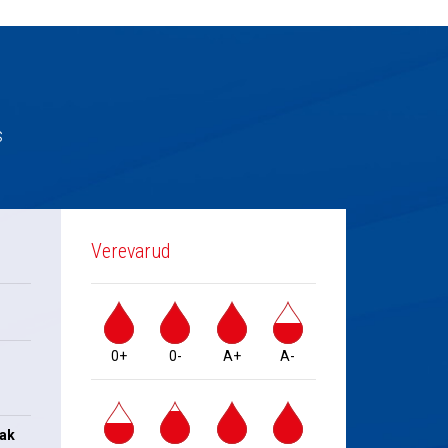
s
Verevarud
0+
0-
A+
A-
jak