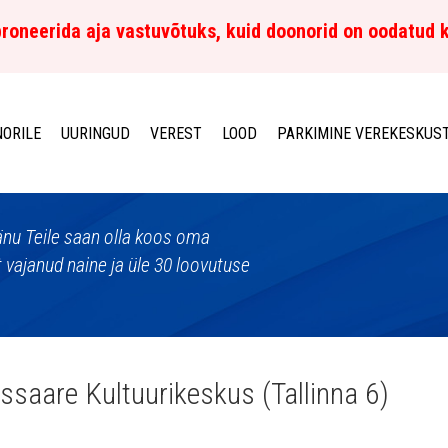
roneerida aja vastuvõtuks, kuid doonorid on oodatud 
ORILE
UURINGUD
VEREST
LOOD
PARKIMINE VEREKESKUS
nu Teile saan olla koos oma
t vajanud naine ja üle 30 loovutuse
ssaare Kultuurikeskus (Tallinna 6)