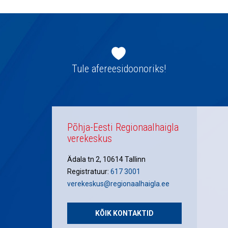
Jaluse
navigatsioon
Tule afereesidoonoriks!
Põhja-Eesti Regionaalhaigla
verekeskus
Ädala tn 2, 10614 Tallinn
Registratuur:
617 3001
verekeskus@regionaalhaigla.ee
KÕIK KONTAKTID