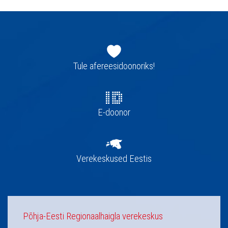
Jaluse
navigatsioon
Tule afereesidoonoriks!
E-doonor
Verekeskused Eestis
Põhja-Eesti Regionaalhaigla verekeskus