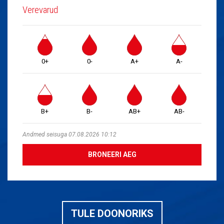
Verevarud
0+
0-
A+
A-
B+
B-
AB+
AB-
Andmed seisuga 07.08.2026 10:12
BRONEERI AEG
TULE DOONORIKS