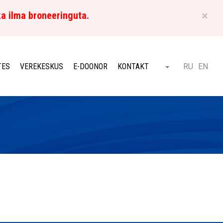
×
ka ilma broneeringuta.
ET
TES
VEREKESKUS
E-DOONOR
KONTAKT
RU
EN
Otsi