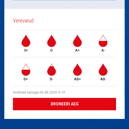
Verevarud
0+
0-
A+
A-
B+
B-
AB+
AB-
Andmed seisuga 06.08.2026 9:19
BRONEERI AEG