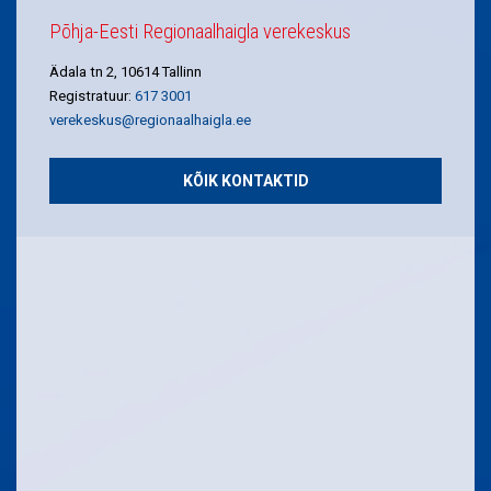
Põhja-Eesti Regionaalhaigla verekeskus
Ädala tn 2, 10614 Tallinn
Registratuur:
617 3001
verekeskus@regionaalhaigla.ee
KÕIK KONTAKTID