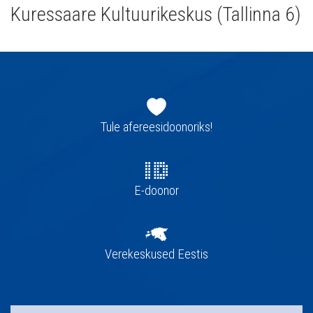
Kuressaare Kultuurikeskus (Tallinna 6)
Jaluse
navigatsioon
Tule afereesidoonoriks!
E-doonor
Verekeskused Eestis