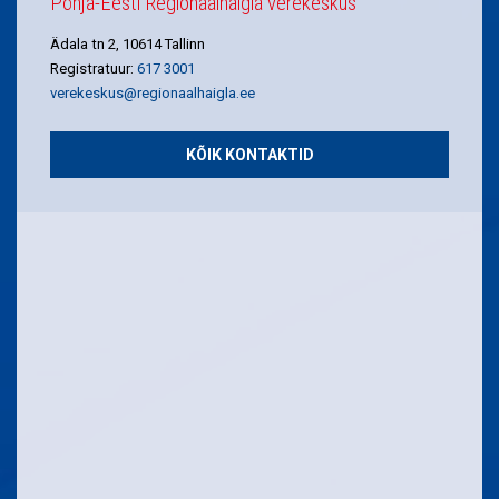
Põhja-Eesti Regionaalhaigla verekeskus
Ädala tn 2, 10614 Tallinn
Registratuur:
617 3001
verekeskus@regionaalhaigla.ee
KÕIK KONTAKTID