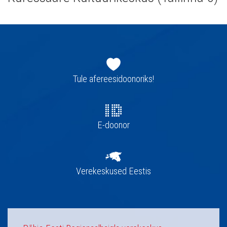
Jaluse
navigatsioon
Tule afereesidoonoriks!
E-doonor
Verekeskused Eestis