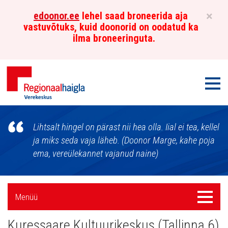
×
edoonor.ee
lehel saad broneerida aja
vastuvõtuks, kuid doonorid on oodatud ka
ilma broneeringuta.
Men
Põhja-
Lihtsalt hingel on pärast nii hea olla. Iial ei tea, kellel
Eesti
ja miks seda vaja läheb. (Doonor Marge, kahe poja
ema, vereülekannet vajanud naine)
Regionaalhaigla
Verekeskus
Külgpaani
Menüü
Menüü
navigatsioon
Kuressaare Kultuurikeskus (Tallinna 6)