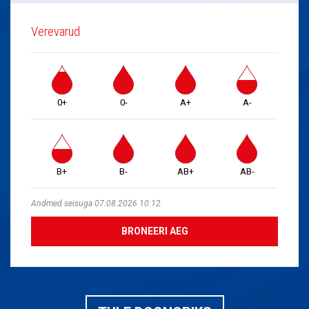
Verevarud
0+
0-
A+
A-
B+
B-
AB+
AB-
Andmed seisuga 07.08.2026 10:12
BRONEERI AEG