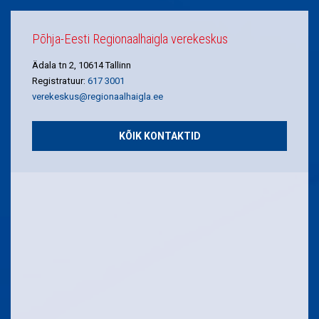
Põhja-Eesti Regionaalhaigla verekeskus
Ädala tn 2, 10614 Tallinn
Registratuur:
617 3001
verekeskus@regionaalhaigla.ee
KÕIK KONTAKTID