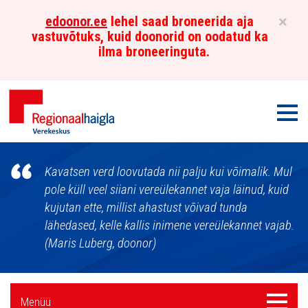
×
edoonor.ee
lehel saad broneerida aja
vastuvõtuks, kuid doonorid on oodatud ka
ilma broneeringuta.
Men
Põhja-
Kavatsen verd loovutada nii palju kui võimalik. Mul
Eesti
pole küll veel siiani vereülekannet vaja läinud, kuid
kujutan ette, millist ahastust võivad tunda
Regionaalhaigla
lähedased, kelle kallis inimene vereülekannet vajab.
Verekeskus
(Maris Luberg, doonor)
Külgpaani
Menüü
Menüü