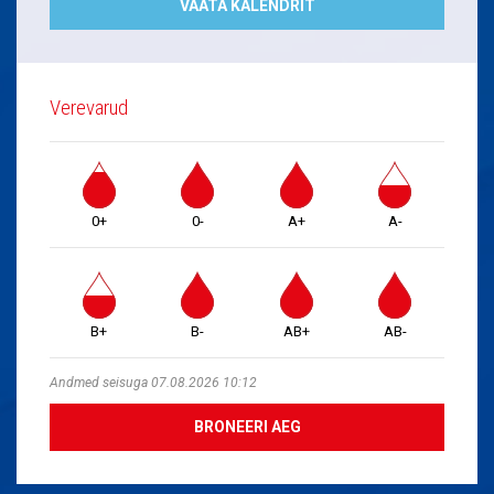
VAATA KALENDRIT
Verevarud
0+
0-
A+
A-
B+
B-
AB+
AB-
Andmed seisuga 07.08.2026 10:12
BRONEERI AEG