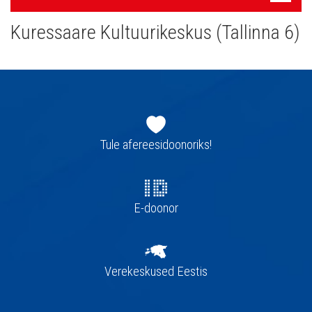
navigatsioon
Kuressaare Kultuurikeskus (Tallinna 6)
Jaluse
navigatsioon
Tule afereesidoonoriks!
E-doonor
Verekeskused Eestis