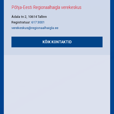
Põhja-Eesti Regionaalhaigla verekeskus
Ädala tn 2, 10614 Tallinn
Registratuur:
617 3001
verekeskus@regionaalhaigla.ee
KÕIK KONTAKTID