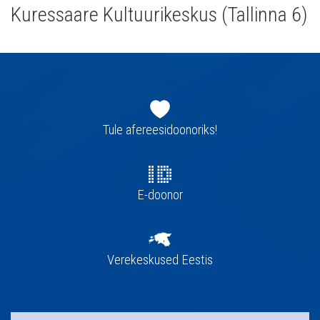
Kuressaare Kultuurikeskus (Tallinna 6)
Jaluse
navigatsioon
Tule afereesidoonoriks!
E-doonor
Verekeskused Eestis