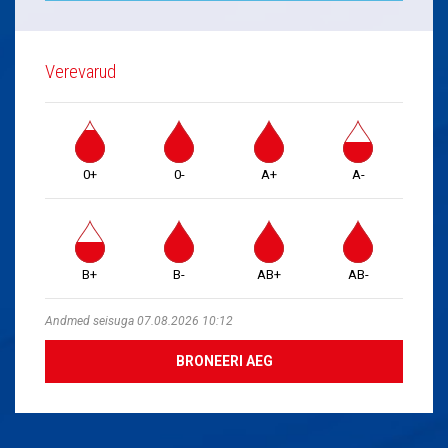
Verevarud
0+
0-
A+
A-
B+
B-
AB+
AB-
Andmed seisuga 07.08.2026 10:12
BRONEERI AEG