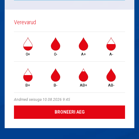
Verevarud
0+
0-
A+
A-
B+
B-
AB+
AB-
Andmed seisuga 10.08.2026 9:45
BRONEERI AEG