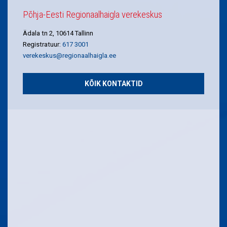
Põhja-Eesti Regionaalhaigla verekeskus
Ädala tn 2, 10614 Tallinn
Registratuur:
617 3001
verekeskus@regionaalhaigla.ee
KÕIK KONTAKTID