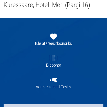
Kuressaare, Hotell Meri (Pargi 16)
Jaluse
navigatsioon
Tule afereesidoonoriks!
E-doonor
Verekeskused Eestis