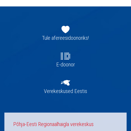
Jaluse
navigatsioon
Tule afereesidoonoriks!
E-doonor
Verekeskused Eestis
Põhja-Eesti Regionaalhaigla verekeskus