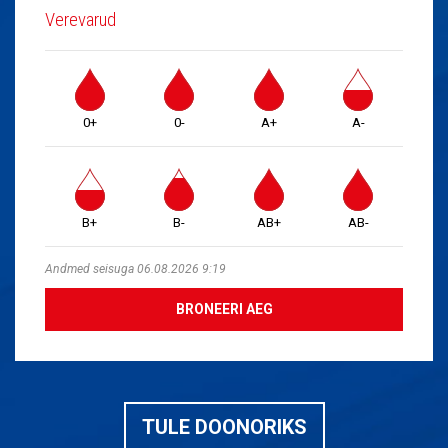
Verevarud
0+
0-
A+
A-
B+
B-
AB+
AB-
Andmed seisuga 06.08.2026 9:19
BRONEERI AEG
TULE DOONORIKS