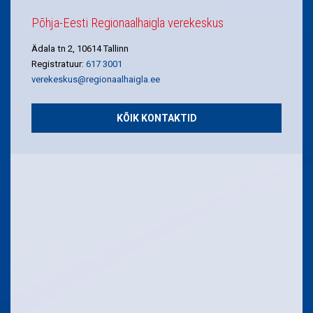
Põhja-Eesti Regionaalhaigla verekeskus
Ädala tn 2, 10614 Tallinn
Registratuur:
617 3001
verekeskus@regionaalhaigla.ee
KÕIK KONTAKTID