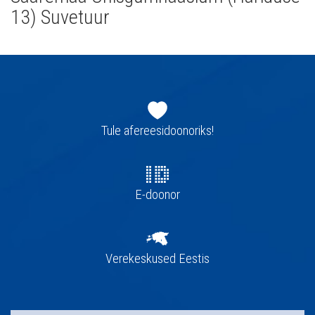
13) Suvetuur
Jaluse
navigatsioon
Tule afereesidoonoriks!
E-doonor
Verekeskused Eestis