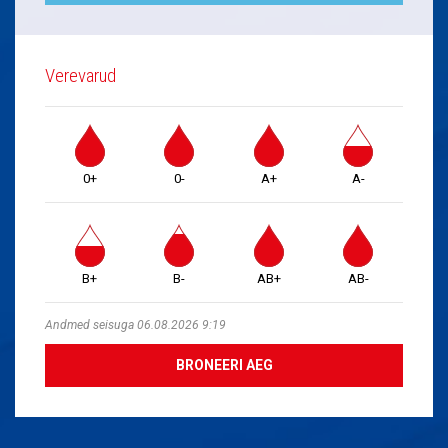
Verevarud
0+
0-
A+
A-
B+
B-
AB+
AB-
Andmed seisuga 06.08.2026 9:19
BRONEERI AEG