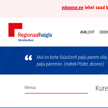
edoonor.ee
lehel saad b
AVALEHT
DOON
Põhja-
Eesti
Mul on kohe füüsiliselt palju parem oll
palju paremini. (Indrek Põder, doonor)
Regionaalhaigla
Verekeskus
Külgpaani
Kure
Menüü
navigatsioon