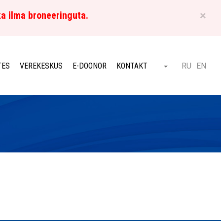
×
ka ilma broneeringuta.
ET
TES
VEREKESKUS
E-DOONOR
KONTAKT
RU
EN
Otsi