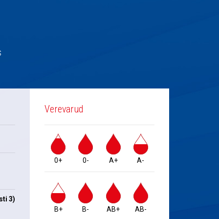
s
Verevarud
0+
0-
A+
A-
ti 3)
B+
B-
AB+
AB-