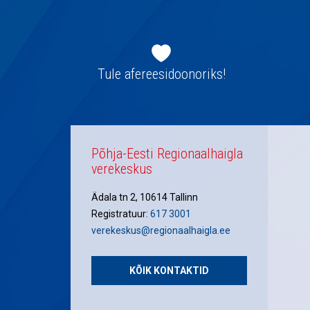
Jaluse
navigatsioon
Tule afereesidoonoriks!
Põhja-Eesti Regionaalhaigla
verekeskus
Ädala tn 2, 10614 Tallinn
Registratuur:
617 3001
verekeskus@regionaalhaigla.ee
KÕIK KONTAKTID