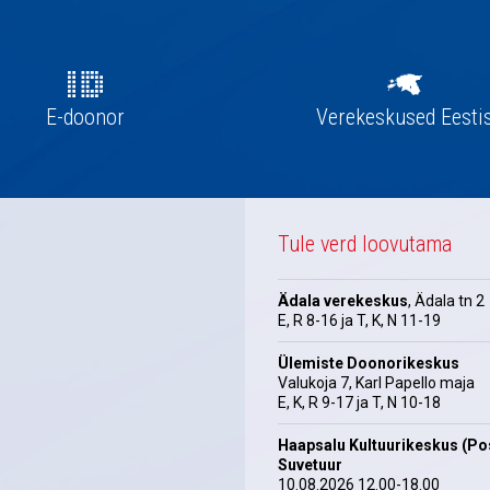
E-doonor
Verekeskused Eesti
Tule verd loovutama
Ädala verekeskus
, Ädala tn 2
E, R 8-16 ja T, K, N 11-19
Ülemiste Doonorikeskus
Valukoja 7, Karl Papello maja
E, K, R 9-17 ja T, N 10-18
Haapsalu Kultuurikeskus (Pos
Suvetuur
10.08.2026 12.00-18.00