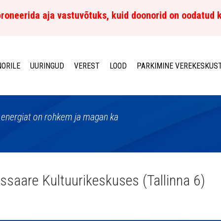
roneerida aja vastuvõtuks, kuid doonorid on oodatud 
ORILE
UURINGUD
VEREST
LOOD
PARKIMINE VEREKESKUS
a, energiat on rohkem ja magan ka
ssaare Kultuurikeskuses (Tallinna 6)