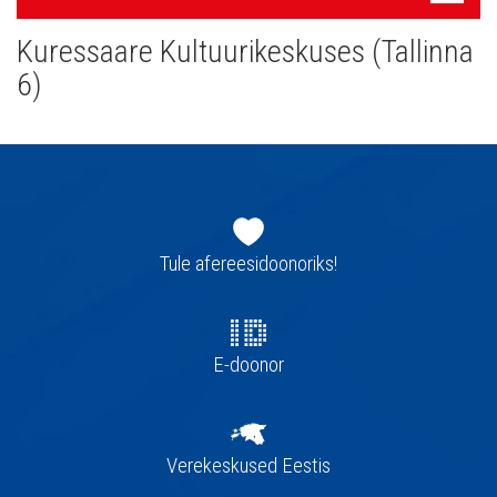
navigatsioon
Kuressaare Kultuurikeskuses (Tallinna
6)
Jaluse
navigatsioon
Tule afereesidoonoriks!
E-doonor
Verekeskused Eestis