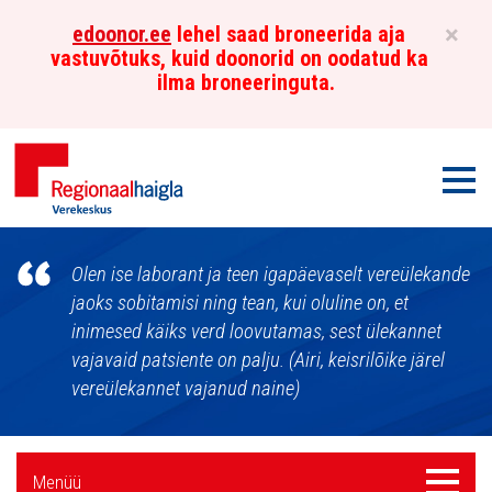
×
edoonor.ee
lehel saad broneerida aja
vastuvõtuks, kuid doonorid on oodatud ka
ilma broneeringuta.
Men
Põhja-
Olen ise laborant ja teen igapäevaselt vereülekande
Eesti
jaoks sobitamisi ning tean, kui oluline on, et
inimesed käiks verd loovutamas, sest ülekannet
Regionaalhaigla
vajavaid patsiente on palju. (Airi, keisrilõike järel
Verekeskus
vereülekannet vajanud naine)
Külgpaani
Menüü
Menüü