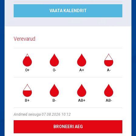
VAATA KALENDRIT
Verevarud
0+
0-
A+
A-
B+
B-
AB+
AB-
Andmed seisuga 07.08.2026 10:12
BRONEERI AEG