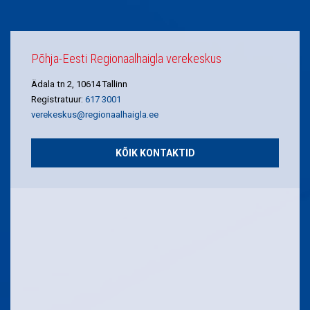
Põhja-Eesti Regionaalhaigla verekeskus
Ädala tn 2, 10614 Tallinn
Registratuur:
617 3001
verekeskus@regionaalhaigla.ee
KÕIK KONTAKTID