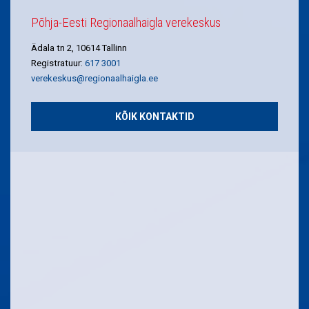
Põhja-Eesti Regionaalhaigla verekeskus
Ädala tn 2, 10614 Tallinn
Registratuur:
617 3001
verekeskus@regionaalhaigla.ee
KÕIK KONTAKTID