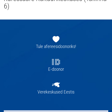
6)
Jaluse
navigatsioon
Tule afereesidoonoriks!
E-doonor
Verekeskused Eestis