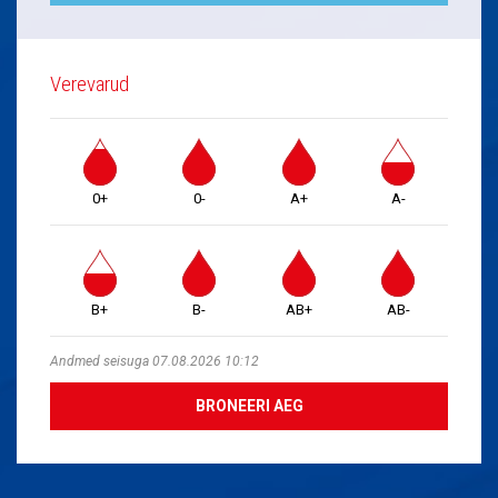
Verevarud
0+
0-
A+
A-
B+
B-
AB+
AB-
Andmed seisuga 07.08.2026 10:12
BRONEERI AEG