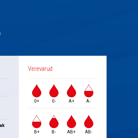
s
Verevarud
0+
0-
A+
A-
jak
B+
B-
AB+
AB-