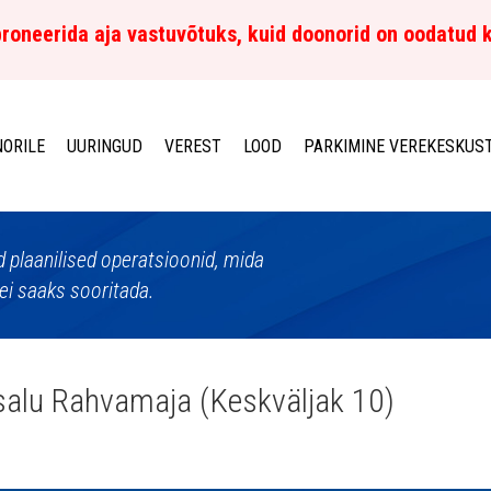
roneerida aja vastuvõtuks, kuid doonorid on oodatud 
ORILE
UURINGUD
VEREST
LOOD
PARKIMINE VEREKESKUS
d plaanilised operatsioonid, mida
ei saaks sooritada.
alu Rahvamaja (Keskväljak 10)