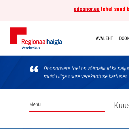
edoonor.ee
lehel saad b
AVALEHT
DOON
Põhja-
Eesti
Doonorivere toel on võimalikud ka palju
muidu liiga suure verekaotuse kartuses 
Regionaalhaigla
Verekeskus
Külgpaani
Kuus
Menüü
navigatsioon