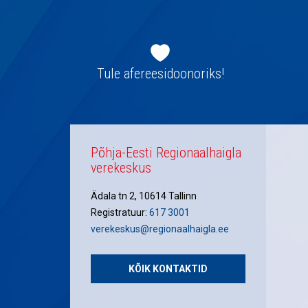
Jaluse
navigatsioon
Tule afereesidoonoriks!
Põhja-Eesti Regionaalhaigla
verekeskus
Ädala tn 2, 10614 Tallinn
Registratuur:
617 3001
verekeskus@regionaalhaigla.ee
KÕIK KONTAKTID