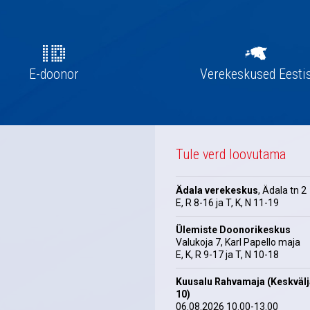
E-doonor
Verekeskused Eesti
Tule verd loovutama
Ädala verekeskus
, Ädala tn 2
E, R 8-16 ja T, K, N 11-19
Ülemiste Doonorikeskus
Valukoja 7, Karl Papello maja
E, K, R 9-17 ja T, N 10-18
Kuusalu Rahvamaja (Keskväl
10)
06.08.2026 10.00-13.00