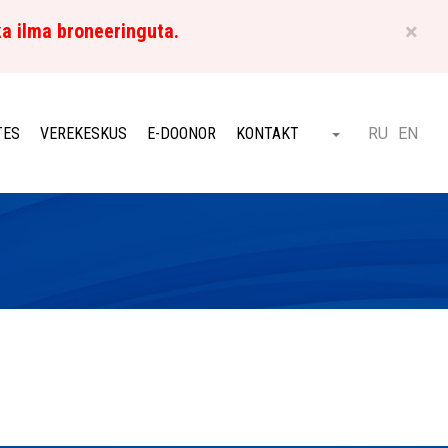
×
ka ilma broneeringuta.
ET
TES
VEREKESKUS
E-DOONOR
KONTAKT
RU
EN
Otsi