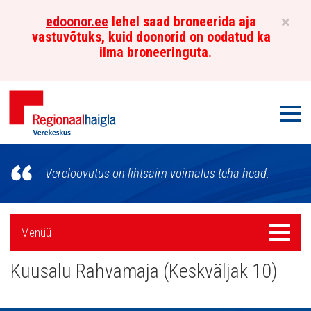
×
edoonor.ee
lehel saad broneerida aja
vastuvõtuks, kuid doonorid on oodatud ka
ilma broneeringuta.
Men
Põhja-
Vereloovutus on lihtsaim võimalus teha head.
Eesti
Regionaalhaigla
Külgpaani
Menüü
Menüü
Verekeskus
navigatsioon
Kuusalu Rahvamaja (Keskväljak 10)