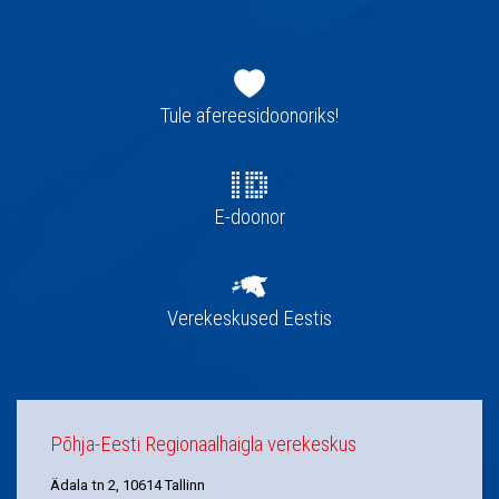
Jaluse
navigatsioon
Tule afereesidoonoriks!
E-doonor
Verekeskused Eestis
Põhja-Eesti Regionaalhaigla verekeskus
Ädala tn 2, 10614 Tallinn