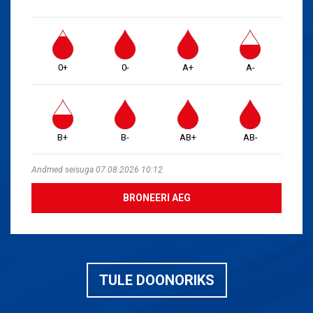
0+
0-
A+
A-
B+
B-
AB+
AB-
Andmed seisuga 07.08.2026 10:12
BRONEERI AEG
TULE DOONORIKS