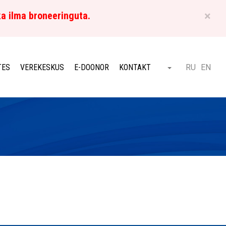
×
ka ilma broneeringuta.
ET
TES
VEREKESKUS
E-DOONOR
KONTAKT
RU
EN
Otsi