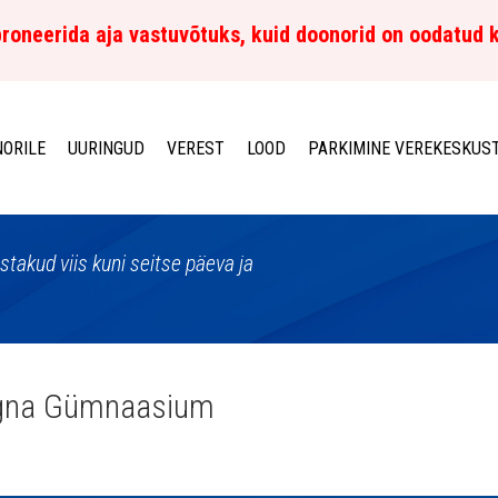
roneerida aja vastuvõtuks, kuid doonorid on oodatud 
ORILE
UURINGUD
VEREST
LOOD
PARKIMINE VEREKESKUS
istakud viis kuni seitse päeva ja
gna Gümnaasium