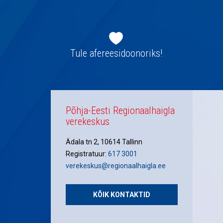
Jaluse
navigatsioon
Tule afereesidoonoriks!
Põhja-Eesti Regionaalhaigla
verekeskus
Ädala tn 2, 10614 Tallinn
Registratuur:
617 3001
verekeskus@regionaalhaigla.ee
KÕIK KONTAKTID