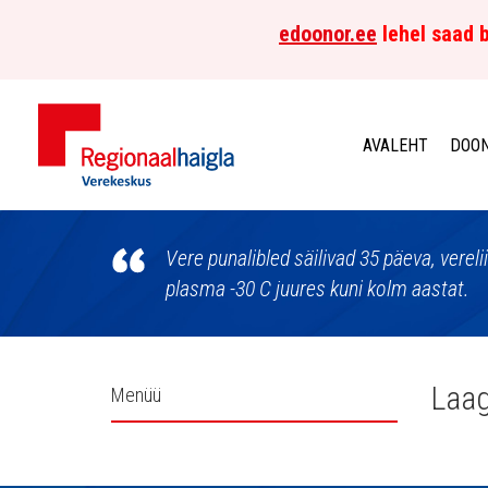
edoonor.ee
lehel saad b
AVALEHT
DOON
Põhja-
Eesti
Vere punalibled säilivad 35 päeva, vereli
plasma -30 C juures kuni kolm aastat.
Regionaalhaigla
Verekeskus
Külgpaani
Laa
Menüü
navigatsioon