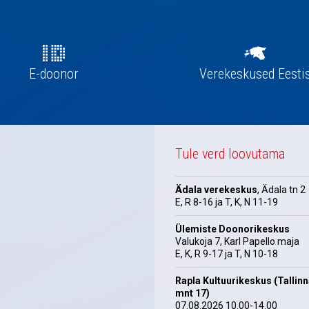
E-doonor
Verekeskused Eesti
Tule verd loovutama
Ädala verekeskus
, Ädala tn 2
E, R 8-16 ja T, K, N 11-19
Ülemiste Doonorikeskus
Valukoja 7, Karl Papello maja
E, K, R 9-17 ja T, N 10-18
Rapla Kultuurikeskus (Tallin
mnt 17)
07.08.2026 10.00-14.00