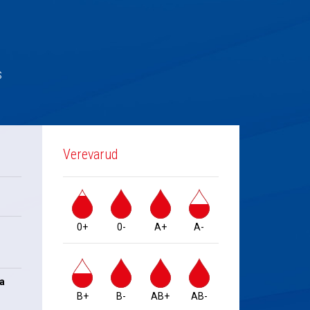
s
Verevarud
0+
0-
A+
A-
na
B+
B-
AB+
AB-