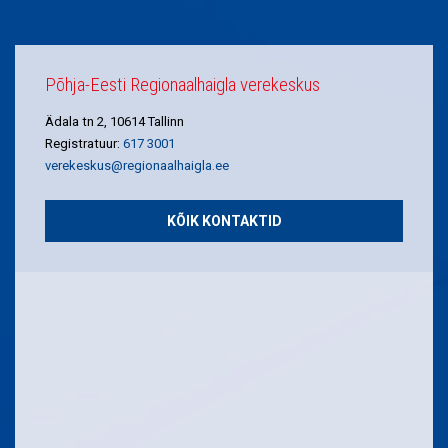
Põhja-Eesti Regionaalhaigla verekeskus
Ädala tn 2, 10614 Tallinn
Registratuur:
617 3001
verekeskus@regionaalhaigla.ee
KÕIK KONTAKTID