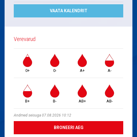
VAATA KALENDRIT
Verevarud
0+
0-
A+
A-
B+
B-
AB+
AB-
Andmed seisuga 07.08.2026 10:12
BRONEERI AEG