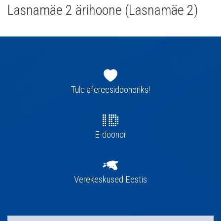
Lasnamäe 2 ärihoone (Lasnamäe 2)
Jaluse
navigatsioon
Tule afereesidoonoriks!
E-doonor
Verekeskused Eestis