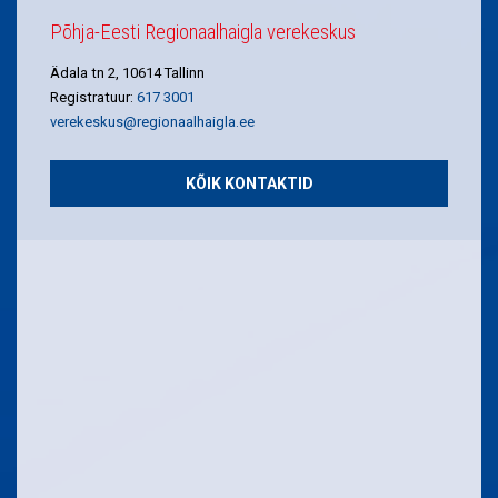
Põhja-Eesti Regionaalhaigla verekeskus
Ädala tn 2, 10614 Tallinn
Registratuur:
617 3001
verekeskus@regionaalhaigla.ee
KÕIK KONTAKTID