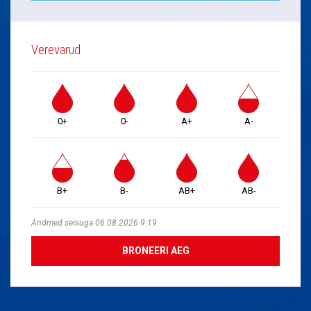
Verevarud
0+
0-
A+
A-
B+
B-
AB+
AB-
Andmed seisuga 06.08.2026 9:19
BRONEERI AEG