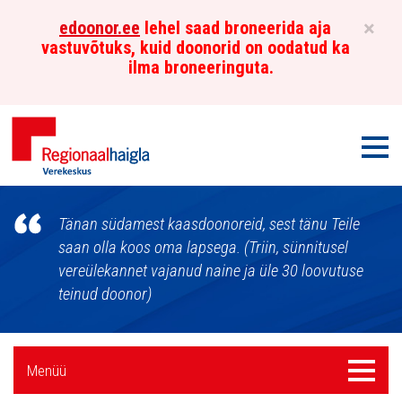
×
edoonor.ee
lehel saad broneerida aja
vastuvõtuks, kuid doonorid on oodatud ka
ilma broneeringuta.
Men
Põhja-
Tänan südamest kaasdoonoreid, sest tänu Teile
Eesti
saan olla koos oma lapsega. (Triin, sünnitusel
vereülekannet vajanud naine ja üle 30 loovutuse
Regionaalhaigla
teinud doonor)
Verekeskus
Külgpaani
Menüü
Menüü
navigatsioon